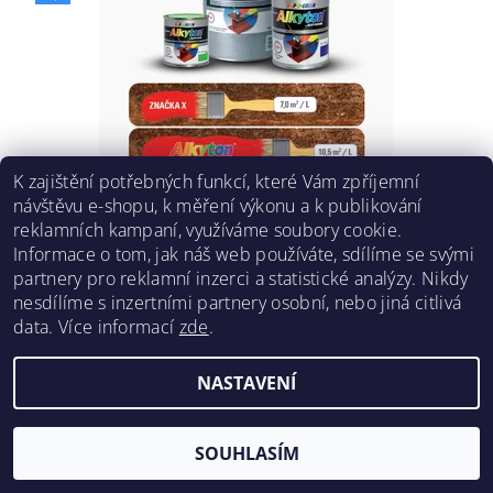
K zajištění potřebných funkcí, které Vám zpříjemní
ALKYTON 2V1 NA KOV 250ML
návštěvu e-shopu, k měření výkonu a k publikování
reklamních kampaní, využíváme soubory cookie.
215 Kč bez DPH
Informace o tom, jak náš web používáte, sdílíme se svými
260 Kč
/ ks
partnery pro reklamní inzerci a statistické analýzy. Nikdy
1 040 Kč / 1 l
nesdílíme s inzertními partnery osobní, nebo jiná citlivá
DETAIL
data.
Více informací
zde
.
NASTAVENÍ
SOUHLASÍM