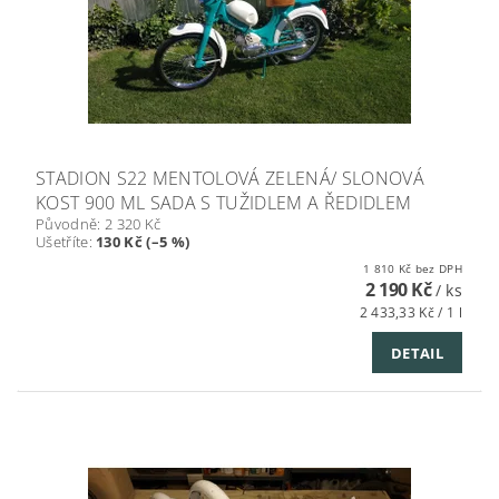
STADION S22 MENTOLOVÁ ZELENÁ/ SLONOVÁ
KOST 900 ML SADA S TUŽIDLEM A ŘEDIDLEM
Původně:
2 320 Kč
Ušetříte
:
130 Kč (–5 %)
1 810 Kč bez DPH
2 190 Kč
/ ks
2 433,33 Kč / 1 l
DETAIL