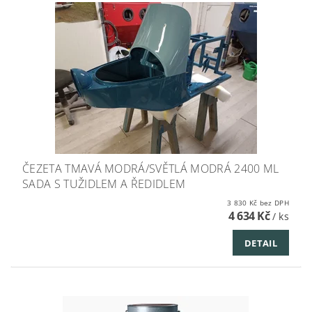
ČEZETA TMAVÁ MODRÁ/SVĚTLÁ MODRÁ 2400 ML
SADA S TUŽIDLEM A ŘEDIDLEM
3 830 Kč bez DPH
4 634 Kč
/ ks
DETAIL