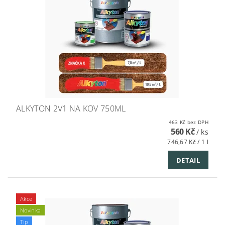
ALKYTON 2V1 NA KOV 750ML
463 Kč bez DPH
560 Kč
/ ks
746,67 Kč / 1 l
DETAIL
Akce
Novinka
Tip