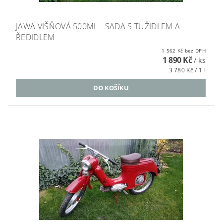
JAWA VIŠŇOVÁ 500ML - SADA S TUŽIDLEM A
ŘEDIDLEM
1 562 Kč bez DPH
1 890 Kč
/ ks
3 780 Kč / 1 l