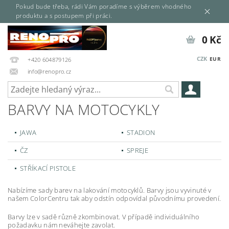
Pokud bude třeba, rádi Vám poradíme s výběrem vhodného
produktu a s postupem při práci.
0 Kč
CZK
EUR
+420 604879126
info@renopro.cz
BARVY NA MOTOCYKLY
JAWA
STADION
ČZ
SPREJE
STŘÍKACÍ PISTOLE
Nabízíme sady barev na lakování motocyklů. Barvy jsou vyvinuté v
našem ColorCentru tak aby odstín odpovídal původnímu provedení.
Barvy lze v sadě různě zkombinovat. V případě individuálního
požadavku nám neváhejte zavolat.