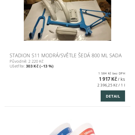
STADION S11 MODRÁ/SVĚTLE ŠEDÁ 800 ML SADA
Původně:
2 220 Kč
Ušetříte
:
303 Kč (–13 %)
1 584 Kč bez DPH
1 917 Kč
/ ks
2 396,25 Kč / 1 l
DETAIL