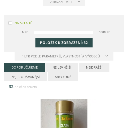
ZOBRAZIT VÍCE
NA SKLADĚ
6
Kč
9800
Kč
POLOŽEK K ZOBRAZENÍ:
32
FILTR PODLE PARAMETRŮ, VLASTNOSTÍ A VÝROBCŮ
DOPORUČUJEME
NEJLEVNĚJŠÍ
NEJDRAŽŠÍ
NEJPRODÁVANĚJŠÍ
ABECEDNĚ
32
položek celkem