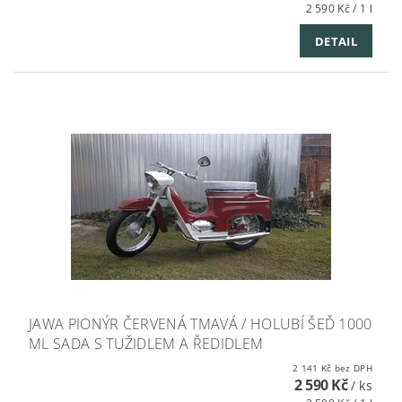
2 590 Kč / 1 l
DETAIL
JAWA PIONÝR ČERVENÁ TMAVÁ / HOLUBÍ ŠEĎ 1000
ML SADA S TUŽIDLEM A ŘEDIDLEM
2 141 Kč bez DPH
2 590 Kč
/ ks