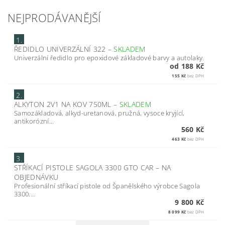
NEJPRODÁVANĚJŠÍ
1.
ŘEDIDLO UNIVERZÁLNÍ 322
–
SKLADEM
Univerzální ředidlo pro epoxidové základové barvy a autolaky.
od 188 Kč
155 Kč
bez DPH
2.
ALKYTON 2V1 NA KOV 750ML
–
SKLADEM
Samozákladová, alkyd-uretanová, pružná, vysoce kryjící,
antikorózní...
560 Kč
463 Kč
bez DPH
3.
STŘÍKACÍ PISTOLE SAGOLA 3300 GTO CAR
–
NA
OBJEDNÁVKU
Profesionální stříkací pistole od Španělského výrobce Sagola
3300....
9 800 Kč
8 099 Kč
bez DPH