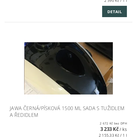
2 590 Kč / 1 l
DETAIL
JAWA ČERNÁ/PÍSKOVÁ 1500 ML SADA S TUŽIDLEM
A ŘEDIDLEM
2 672 Kč bez DPH
3 233 Kč
/ ks
2 155,33 Kč / 1 l