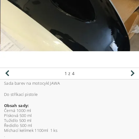
1
z 4
Sada barev na motocykl JAWA
Do stříkací pistole
Obsah sady:
Černá 1000 ml
Písková 500 ml
Tužidlo 500 ml
Ředidlo 500 ml
Míchací kelímek 1100ml 1 ks
.