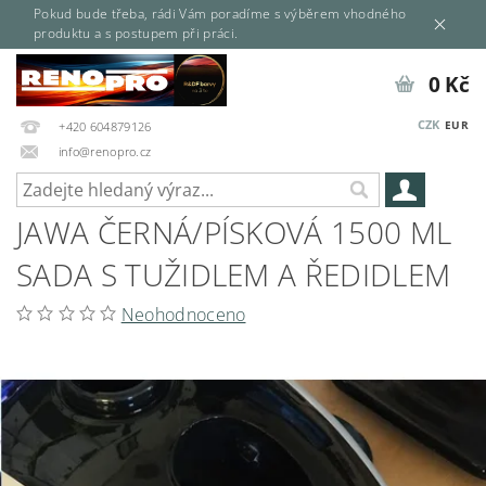
Pokud bude třeba, rádi Vám poradíme s výběrem vhodného
produktu a s postupem při práci.
0 Kč
CZK
EUR
+420 604879126
info@renopro.cz
JAWA ČERNÁ/PÍSKOVÁ 1500 ML
SADA S TUŽIDLEM A ŘEDIDLEM
Neohodnoceno