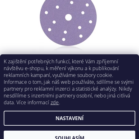
BRUSNÝ DISK VELCRO 740 KERAMICKÁ ŘADA 150
K zajištění potřebných funkcí, které Vám zpříjemní
MM
návštěvu e-shopu, k měření výkonu a k publikování
16 Kč bez DPH
reklamních kampaní, využíváme soubory cookie.
19 Kč
/ ks
Informace o tom, jak náš web používáte, sdílíme se svými
partnery pro reklamní inzerci a statistické analýzy. Nikdy
DETAIL
nesdílíme s inzertními partnery osobní, nebo jiná citlivá
data.
Více informací
zde
.
NASTAVENÍ
2026 ©
RENOPRO
, všechna práva vyhrazena
Vytvořil Shoptet
SOUHLASÍM