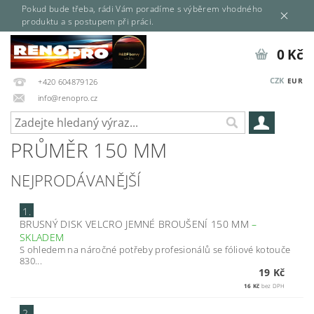
Pokud bude třeba, rádi Vám poradíme s výběrem vhodného
produktu a s postupem při práci.
0 Kč
CZK
EUR
+420 604879126
info@renopro.cz
PRŮMĚR 150 MM
NEJPRODÁVANĚJŠÍ
1.
BRUSNÝ DISK VELCRO JEMNÉ BROUŠENÍ 150 MM
–
SKLADEM
S ohledem na náročné potřeby profesionálů se fóliové kotouče
830...
19 Kč
16 Kč
bez DPH
2.