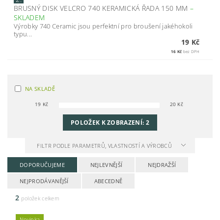
BRUSNÝ DISK VELCRO 740 KERAMICKÁ ŘADA 150 MM
–
SKLADEM
Výrobky 740 Ceramic jsou perfektní pro broušení jakéhokoli
typu...
19 Kč
16 Kč
bez DPH
NA SKLADĚ
19
Kč
20
Kč
POLOŽEK K ZOBRAZENÍ:
2
FILTR PODLE PARAMETRŮ, VLASTNOSTÍ A VÝROBCŮ
DOPORUČUJEME
NEJLEVNĚJŠÍ
NEJDRAŽŠÍ
NEJPRODÁVANĚJŠÍ
ABECEDNĚ
2
položek celkem
Novinka