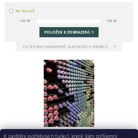
NA SKLADĚ
135
Kč
136
Kč
POLOŽEK K ZOBRAZENÍ:
1
FILTR PODLE PARAMETRŮ, VLASTNOSTÍ A VÝROBCŮ
UNIVERZÁLNÍ ODSTÍNY RAL - SPREJ MTN
K zajištění potřebných funkcí, které Vám zpříjemní