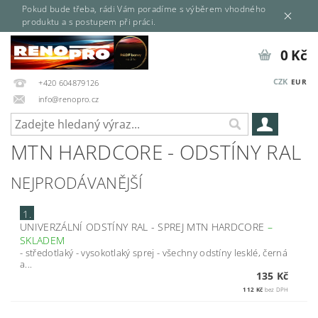
Pokud bude třeba, rádi Vám poradíme s výběrem vhodného
produktu a s postupem při práci.
0 Kč
CZK
EUR
+420 604879126
info@renopro.cz
MTN HARDCORE - ODSTÍNY RAL
NEJPRODÁVANĚJŠÍ
1.
UNIVERZÁLNÍ ODSTÍNY RAL - SPREJ MTN HARDCORE
–
SKLADEM
- středotlaký - vysokotlaký sprej - všechny odstíny lesklé, černá
a...
135 Kč
112 Kč
bez DPH