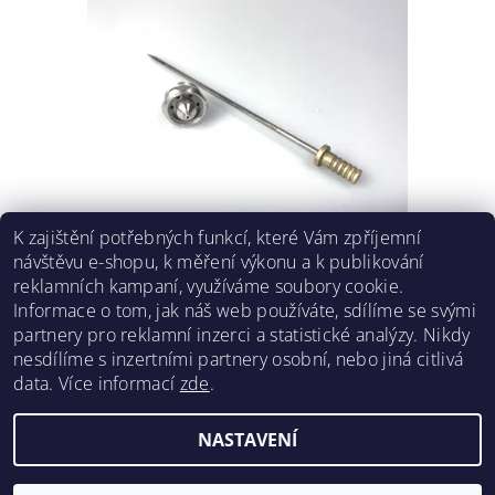
K zajištění potřebných funkcí, které Vám zpříjemní
TRYSKOVÁ SADA PRO SAGOLA 3300 GTO
návštěvu e-shopu, k měření výkonu a k publikování
2 149 Kč bez DPH
reklamních kampaní, využíváme soubory cookie.
2 600 Kč
/ ks
Informace o tom, jak náš web používáte, sdílíme se svými
partnery pro reklamní inzerci a statistické analýzy. Nikdy
DETAIL
nesdílíme s inzertními partnery osobní, nebo jiná citlivá
data.
Více informací
zde
.
NASTAVENÍ
2026 ©
RENOPRO
, všechna práva vyhrazena