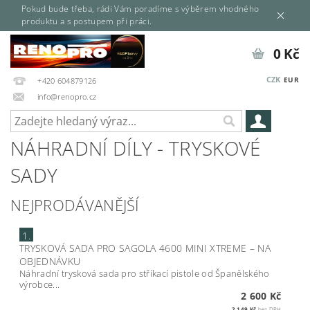
Pokud bude třeba, rádi Vám poradíme s výběrem vhodného
produktu a s postupem při práci.
0 Kč
CZK
EUR
+420 604879126
info@renopro.cz
NÁHRADNÍ DÍLY - TRYSKOVÉ
SADY
NEJPRODÁVANĚJŠÍ
1.
TRYSKOVÁ SADA PRO SAGOLA 4600 MINI XTREME
–
NA
OBJEDNÁVKU
Náhradní trysková sada pro stříkací pistole od Španělského
výrobce...
2 600 Kč
2 149 Kč
bez DPH