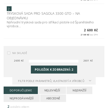
2.
TRYSKOVÁ SADA PRO SAGOLA 3300 GTO
–
NA
OBJEDNÁVKU
Náhradní trysková sada pro stříkací pistole od Španělského
výrobce...
2 600 Kč
2 149 Kč
bez DPH
NA SKLADĚ
2600
Kč
2601
Kč
POLOŽEK K ZOBRAZENÍ:
2
FILTR PODLE PARAMETRŮ, VLASTNOSTÍ A VÝROBCŮ
DOPORUČUJEME
NEJLEVNĚJŠÍ
NEJDRAŽŠÍ
NEJPRODÁVANĚJŠÍ
ABECEDNĚ
2
položek celkem