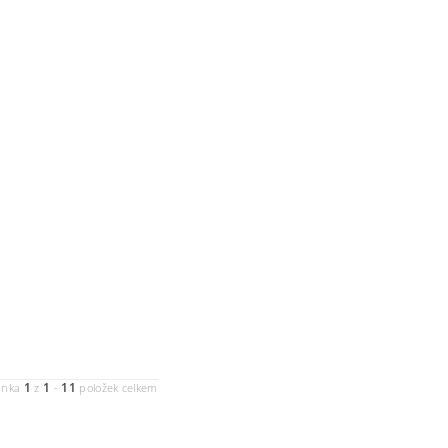
1
1
11
ánka
z
-
položek celkem