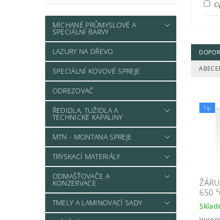
C
MÍCHANÉ PRŮMYSLOVÉ A
SPECIÁLNÍ BARVY
LAZURY NA DŘEVO
DOPOR
ABECE
SPECIÁLNÍ KOVOVÉ SPREJE
ODREZOVAČ
Tip
ŘEDIDLA, TUŽIDLA A
TECHNICKÉ KAPALINY
MTN - MONTANA SPREJE
TRYSKACÍ MATERIÁLY
ODMAŠŤOVAČE A
ŽÁRU
KONZERVACE
650 
TMELY A LAMINOVACÍ SADY
Skla
Vysoce