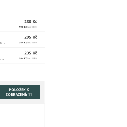
230 Kč
190 Kč
bez DPH
295 Kč
u...
244 Kč
bez DPH
235 Kč
...
194 Kč
bez DPH
POLOŽEK K
ZOBRAZENÍ:
11