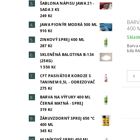
ŠABLONA NÁPISU JAWA 21 -
SADA 3 KS
249 Kč
BARV
JAWA PIONÝR MODRÁ 500 ML
400 
910 Kč
Skla
ZINKOVÝ SPREJ 400 ML
Barva 
287 Kč
bílá R
SKLENĚNÁ BALOTINA B-134
(25KG)
1 550 Kč
CFT PASIVÁTOR KOROZE S
TANINEM 0,5L - ODREZOVAČ
275 Kč
BARVA NA VÝFUKY 400 ML
ČERNÁ MATNÁ - SPREJ
319 Kč
ŽÁRUVZDORNÝ SPREJ 650 °C
400 ML
345 Kč
HLINÍKOVÝ SPREJ 400 ML