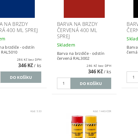
A NA BRZDY
BARVA NA BRZDY
BAR
Á 400 ML SPREJ
ČERVENÁ 400 ML
ČERN
SPREJ
dem
Skla
Skladem
na brzdiče - odstín
Barva
 RAL5010
černá
Barva na brzdiče - odstín
červená RAL3002
286 Kč bez DPH
346 Kč
/ ks
286 Kč bez DPH
346 Kč
/ ks
Kód:
533
Kód:
1443/CER