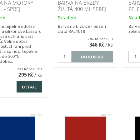
A NA MOTORY
BARVA NA BRZDY
BAR
 - SPREJ
ŽLUTÁ 400 ML SPREJ
ZELE
dem
Skladem
Skla
lní tepelně odolná
Barva na brzdiče - odstín
Barva
na silikonové bázi pro
žlutá RAL1018
zelen
ci a ochranu části
286 Kč bez DPH
. Velmi dobrá
346 Kč
/ ks
vost, chrání před
tí a špínou, tepelně
 do 300°C,
době...
244 Kč bez DPH
295 Kč
/ ks
DETAIL
Kód:
388
Kód:
531