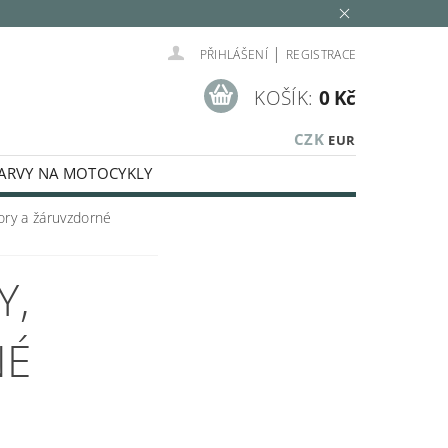
|
PŘIHLÁŠENÍ
REGISTRACE
KOŠÍK:
0 Kč
CZK
EUR
ARVY NA MOTOCYKLY
SPECIÁLNÍ BARVY
ory a žáruvzdorné
KÉ KAPALINY
Y,
MINOVACÍ SADY
LEŠTĚNÍ
E
AUTOKOSMETIKA
NÉ
Í, STŘÍKACÍ TECHNIKA, PISTOLE