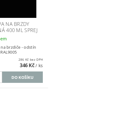
VA NA BRZDY
Á 400 ML SPREJ
dem
 na brzdiče - odstín
 RAL9005
286 Kč bez DPH
346 Kč
/ ks