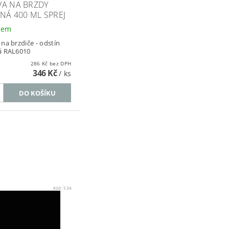
VA NA BRZDY
NÁ 400 ML SPREJ
dem
 na brzdiče - odstín
á RAL6010
286 Kč bez DPH
346 Kč
/ ks
Kód:
534