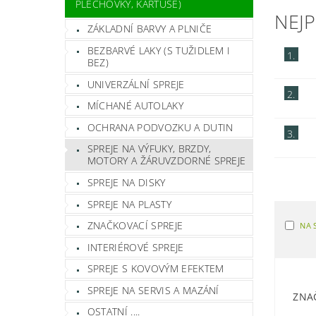
PLECHOVKY, KARTUŠE)
NEJ
ZÁKLADNÍ BARVY A PLNIČE
BEZBARVÉ LAKY (S TUŽIDLEM I
1.
BEZ)
UNIVERZÁLNÍ SPREJE
2.
MÍCHANÉ AUTOLAKY
OCHRANA PODVOZKU A DUTIN
3.
SPREJE NA VÝFUKY, BRZDY,
MOTORY A ŽÁRUVZDORNÉ SPREJE
SPREJE NA DISKY
SPREJE NA PLASTY
ZNAČKOVACÍ SPREJE
NA 
INTERIÉROVÉ SPREJE
SPREJE S KOVOVÝM EFEKTEM
SPREJE NA SERVIS A MAZÁNÍ
ZNA
OSTATNÍ ....