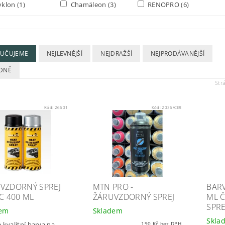
yklon
(1)
Chamäleon
(3)
RENOPRO
(6)
UČUJEME
NEJLEVNĚJŠÍ
NEJDRAŽŠÍ
NEJPRODÁVANĚJŠÍ
DNĚ
Str
Kód:
26601
Kód:
2036/CER
VZDORNÝ SPREJ
MTN PRO -
BARV
°C 400 ML
ŽÁRUVZDORNÝ SPREJ
ML 
SPRE
dem
Skladem
Skla
 kvalitní barva na
190 Kč bez DPH