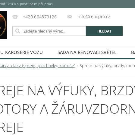
oduktu a s postupem při práci.
info@renopro.cz
+420 604879126
VU KAROSERIE VOZU
SADA NA RENOVACI SVĚTEL
B
SPREJE, PLECHOVKY, KARTUŠE)
MÍCHANÉ PRŮMYSLOVÉ A 
arvy a laky (spreje, plechovky, kartuše)
Spreje na výfuky, brzdy, mot
SPREJE
ODREZOVAČ
ŘEDIDLA, TUŽIDLA A TECHNIC
REJE NA VÝFUKY, BRZD
RIÁLY
ODMAŠŤOVAČE A KONZERVACE
TMELY A LA
LKYTON - BARVA NA REZ
DUPLI-COLOR PLATINUM SPREJ
TORY A ŽÁRUVZDOR
ÁLEČKY
LEPIDLA
MASKOVÁNÍ A BALENÍ
NÁŘAD
KONTAKTY
HODNOCENÍ OBCHODU
REJE