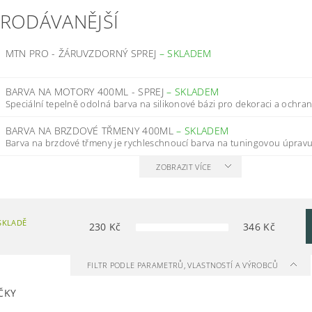
PRODÁVANĚJŠÍ
MTN PRO - ŽÁRUVZDORNÝ SPREJ
–
SKLADEM
BARVA NA MOTORY 400ML - SPREJ
–
SKLADEM
Speciální tepelně odolná barva na silikonové bázi pro dekoraci a ochran
BARVA NA BRZDOVÉ TŘMENY 400ML
–
SKLADEM
Barva na brzdové třmeny je rychleschnoucí barva na tuningovou úpravu,
ZOBRAZIT VÍCE
SKLADĚ
230
Kč
346
Kč
FILTR PODLE PARAMETRŮ, VLASTNOSTÍ A VÝROBCŮ
ČKY