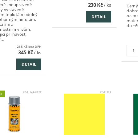
230 Kč
né i neupravené
/ ks
Černý
hy vystavené
dobro
ým teplotám odolný
na mn
DETAIL
pohonným hmotám,
materi
áliím a
do +6
nostním vlivům.
ící přilnavost,
...
285 Kč bez DPH
345 Kč
/ ks
DETAIL
Kód:
1446/CER
Kód:
387
ka