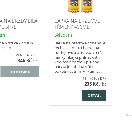
A NA BRZDY BÍLÁ
BARVA NA BRZDOVÉ
ML SPREJ
TŘMENY 400ML
dem
Skladem
na brzdiče - odstín
Barva na brzdové třmeny je
AL9016
rychleschnoucí barva na
tuningovou úpravu, která
286 Kč bez DPH
má vynikající přilnavost i
346 Kč
/ ks
kryvost a tvrdou pružnou
barvu. Je odolná vůči
povětrnostním vlivům a...
194 Kč bez DPH
235 Kč
/ ks
DETAIL
Str