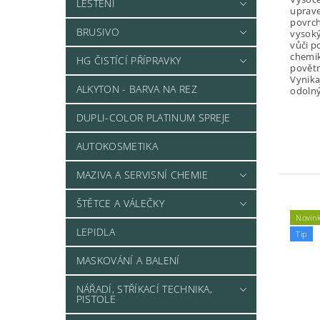
LEŠTĚNÍ
uprave
povrc
BRUSIVO
vysok
vůči 
chemik
HG ČISTÍCÍ PŘÍPRAVKY
povětr
Vynikaj
ALKYTON - BARVA NA REZ
odolný
DUPLI-COLOR PLATINUM SPREJE
AUTOKOSMETIKA
MAZIVA A SERVISNÍ CHEMIE
ŠTĚTCE A VÁLEČKY
Novin
LEPIDLA
Tip
MASKOVÁNÍ A BALENÍ
NÁŘADÍ, STŘÍKACÍ TECHNIKA,
PISTOLE