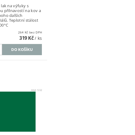
 lak na výfuky s
u přilnavostí na kov a
oho dalších
álů. Teplotní stálost
00°C
264 Kč bez DPH
319 Kč
/ ks
Kód:
532