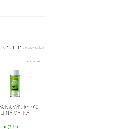
1
1
11
ánka
z
-
položek celkem
Kód:
30001
A NA VÝFUKY 400
ČERNÁ MATNÁ -
J
dem
(3 ks)