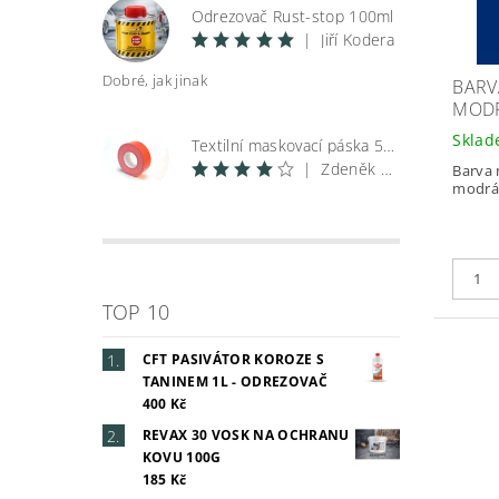
Odrezovač Rust-stop 100ml
|
Jiří Kodera
Dobré, jak jinak
BARV
MODR
Skla
Textilní maskovací páska 50 m
|
Zdeněk Špunar
Barva 
modrá
TOP 10
CFT PASIVÁTOR KOROZE S
TANINEM 1L - ODREZOVAČ
400 Kč
REVAX 30 VOSK NA OCHRANU
KOVU 100G
185 Kč