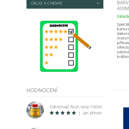
BARV
ÚKLID A CHEMIE
400ML
Skla
Speciá
barva 
dekora
motorů
přilna
vlhkos
odolná
krátko
HODNOCENÍ
Odrezovač Rust-stop 100ml
|
jan převor