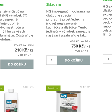
dem
Skladem
HG ext
dlažbu
enzivní čistič na
HG impregnační ochrana na
extrém
t (HG výrobek 74)
dlažbu je speciální
pro o
 a bezpečně
přípravný prostředek na
probl
ňuje odolné
(nové) neglazované
nebo 
oty, mastnotu a
kachličky a dlaždice. Tento
odstr
ný film ze všech
jedinečný výrobek zamezuje
filmů 
laminátu. Odstraňuje
nasávání a zabraňuje tak...
odolné...
620 Kč bez DPH
750 Kč
174 Kč bez DPH
/ ks
210 Kč
/ ks
750 Kč / 1 l
210 Kč / 1 l
Kód:
1545
Kód:
1494
ka
Novinka