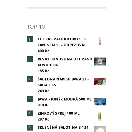
TOP 10
CFT PASIVÁTOR KOROZE S
TANINEM 1L - ODREZOVAČ
400 Kč
REVAX 30 VOSK NA OCHRANU
KOVU 100G
185 Kč
ŠABLONA NÁPISU JAWA 21 -
SADA 3 KS
249 Kč
JAWA PIONÝR MODRÁ 500 ML
910 Kč
ZINKOVÝ SPREJ 400 ML
287 Kč
SKLENĚNÁ BALOTINA B-134