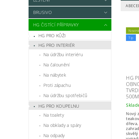
ABECE
BRUSIVO
HG ČISTÍCÍ PŘÍPRAVKY
Novin
HG PRO KŮŽI
Tip
HG PRO INTERIÉR
Na údržbu interiéru
Na čalounění
Na nábytek
HG P
OBNO
Proti zápachu
TVRD
Na údržbu spotřebičů
500M
Skla
HG PRO KOUPELNU
Nový z
Na toalety
teako
dřeva,
Na obklady a spáry
zahrad
skvělý
Na odpady
vypadá