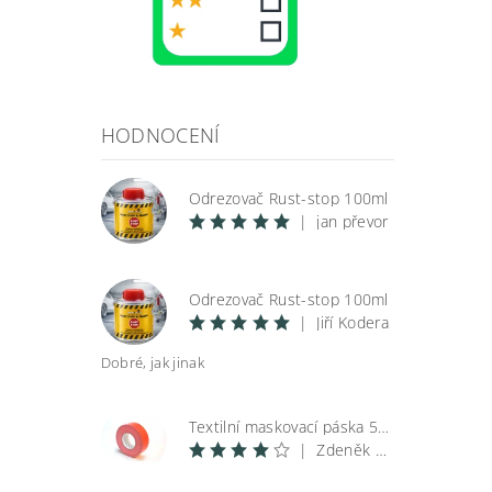
HODNOCENÍ
Odrezovač Rust-stop 100ml
|
jan převor
Odrezovač Rust-stop 100ml
|
Jiří Kodera
Dobré, jak jinak
Textilní maskovací páska 50 m
|
Zdeněk Špunar