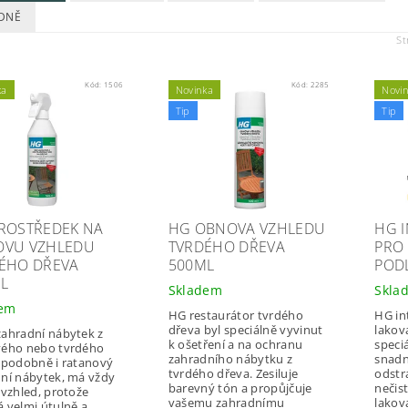
DNĚ
St
Kód:
1506
Kód:
2285
ka
Novinka
Novi
Tip
Tip
ROSTŘEDEK NA
HG OBNOVA VZHLEDU
HG I
VU VZHLEDU
TVRDÉHO DŘEVA
PRO
ÉHO DŘEVA
500ML
POD
L
Skladem
Skla
dem
HG restaurátor tvrdého
HG int
dřeva byl speciálně vyvinut
lakov
ahradní nábytek z
k ošetření a na ochranu
speci
vého nebo tvrdého
zahradního nábytku z
snadn
 podobně i ratanový
tvrdého dřeva. Zesiluje
odstr
ní nábytek, má vždy
barevný tón a propůjčuje
nečis
 vzhled, protože
vašemu zahradnímu
lakov
 velmi útulně a