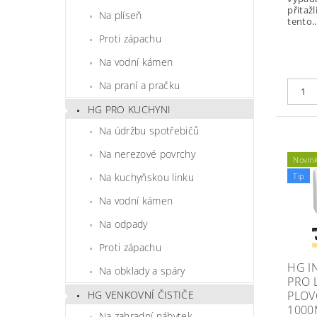
přitažl
Na plíseň
tento..
Proti zápachu
Na vodní kámen
Na praní a pračku
HG PRO KUCHYNI
Na údržbu spotřebičů
Na nerezové povrchy
Novin
Tip
Na kuchyňskou linku
Na vodní kámen
Na odpady
Proti zápachu
HG IN
Na obklady a spáry
PRO 
PLOV
HG VENKOVNÍ ČISTIČE
1000
Na zahradní nábytek