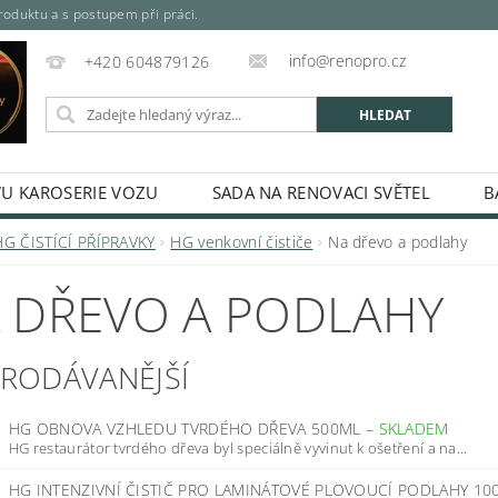
oduktu a s postupem při práci.
info@renopro.cz
+420 604879126
VU KAROSERIE VOZU
SADA NA RENOVACI SVĚTEL
B
SPREJE, PLECHOVKY, KARTUŠE)
MÍCHANÉ PRŮMYSLOVÉ A 
HG ČISTÍCÍ PŘÍPRAVKY
HG venkovní čističe
Na dřevo a podlahy
SPREJE
ODREZOVAČ
ŘEDIDLA, TUŽIDLA A TECHNIC
 DŘEVO A PODLAHY
RIÁLY
ODMAŠŤOVAČE A KONZERVACE
TMELY A LA
LKYTON - BARVA NA REZ
DUPLI-COLOR PLATINUM SPREJ
PRODÁVANĚJŠÍ
ÁLEČKY
LEPIDLA
MASKOVÁNÍ A BALENÍ
NÁŘAD
HG OBNOVA VZHLEDU TVRDÉHO DŘEVA 500ML
–
SKLADEM
KONTAKTY
HODNOCENÍ OBCHODU
HG restaurátor tvrdého dřeva byl speciálně vyvinut k ošetření a na...
HG INTENZIVNÍ ČISTIČ PRO LAMINÁTOVÉ PLOVOUCÍ PODLAHY 10