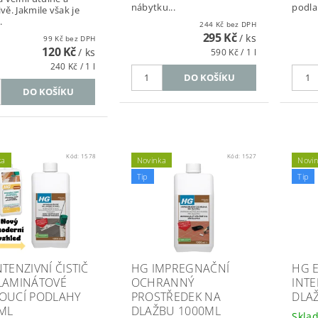
nábytku...
podlah
ivě. Jakmile však je
.
244 Kč bez DPH
295 Kč
/ ks
99 Kč bez DPH
120 Kč
/ ks
590 Kč / 1 l
240 Kč / 1 l
Kód:
1578
Kód:
1527
ka
Novinka
Novi
Tip
Tip
TENZIVNÍ ČISTIČ
HG IMPREGNAČNÍ
HG 
LAMINÁTOVÉ
OCHRANNÝ
INTE
OUCÍ PODLAHY
PROSTŘEDEK NA
DLAŽ
ML
DLAŽBU 1000ML
Skla