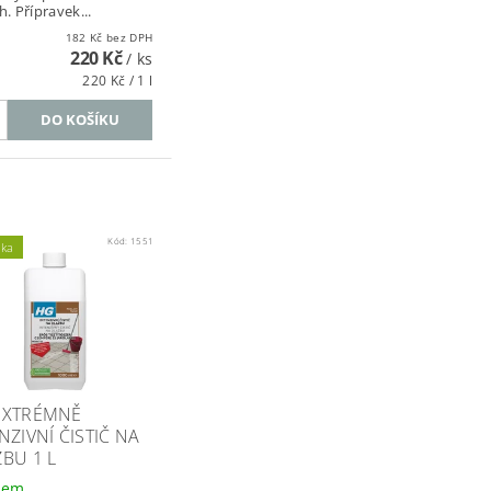
. Přípravek...
182 Kč bez DPH
220 Kč
/ ks
220 Kč / 1 l
Kód:
1551
nka
EXTRÉMNĚ
NZIVNÍ ČISTIČ NA
BU 1 L
dem