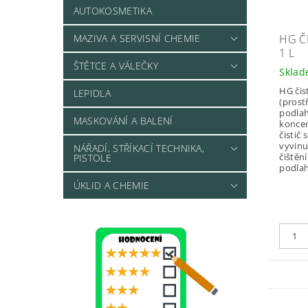
AUTOKOSMETIKA
MAZIVA A SERVISNÍ CHEMIE
HG Č
1 L
ŠTĚTCE A VÁLEČKY
Skla
HG čis
LEPIDLA
(prost
podlah)
MASKOVÁNÍ A BALENÍ
konce
čistič 
vyvinu
NÁŘADÍ, STŘÍKACÍ TECHNIKA,
čištěn
PISTOLE
podlah 
ÚKLID A CHEMIE