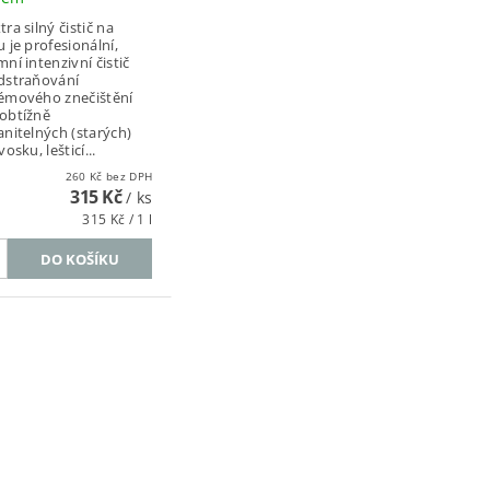
ra silný čistič na
 je profesionální,
ní intenzivní čistič
dstraňování
émového znečištění
obtížně
anitelných (starých)
vosku, lešticí...
260 Kč bez DPH
315 Kč
/ ks
315 Kč / 1 l