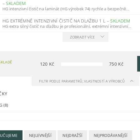
–
SKLADEM
HG intenzivní čistič na laminát (HG výrobek 74) rychle a bezpečně...
HG EXTRÉMNĚ INTENZIVNÍ ČISTIČ NA DLAŽBU 1 L
–
SKLADEM
HG extra silný čistič na dlažbu je profesionální, extrémní intenzivní...
ZOBRAZIT VÍCE
SKLADĚ
120
Kč
750
Kč
FILTR PODLE PARAMETRŮ, VLASTNOSTÍ A VÝROBCŮ
ČKY
G
(8)
UČUJEME
NEJLEVNĚJŠÍ
NEJDRAŽŠÍ
NEJPRODÁVANĚJŠÍ