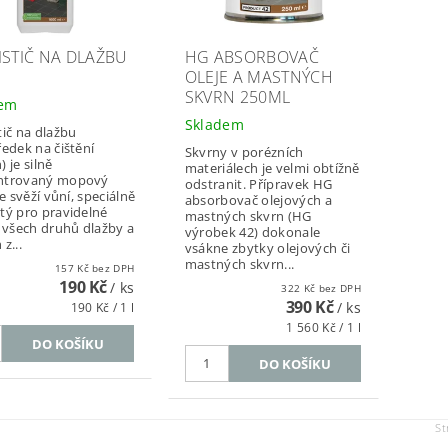
ISTIČ NA DLAŽBU
HG ABSORBOVAČ
OLEJE A MASTNÝCH
SKVRN 250ML
dem
Skladem
tič na dlažbu
ředek na čištění
Skvrny v porézních
 je silně
materiálech je velmi obtížně
ntrovaný mopový
odstranit. Přípravek HG
se svěží vůní, speciálně
absorbovač olejových a
tý pro pravidelné
mastných skvrn (HG
í všech druhů dlažby a
výrobek 42) dokonale
z...
vsákne zbytky olejových či
mastných skvrn...
157 Kč bez DPH
190 Kč
/ ks
322 Kč bez DPH
390 Kč
/ ks
190 Kč / 1 l
1 560 Kč / 1 l
St