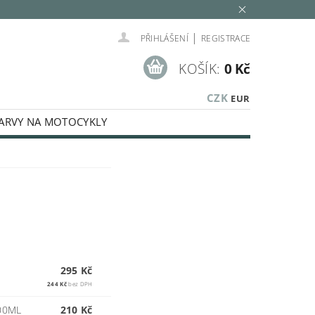
|
PŘIHLÁŠENÍ
REGISTRACE
KOŠÍK:
0 Kč
CZK
EUR
ARVY NA MOTOCYKLY
SPECIÁLNÍ BARVY
KÉ KAPALINY
MINOVACÍ SADY
LEŠTĚNÍ
E
AUTOKOSMETIKA
Í, STŘÍKACÍ TECHNIKA, PISTOLE
295 Kč
244 Kč
bez DPH
00ML
210 Kč