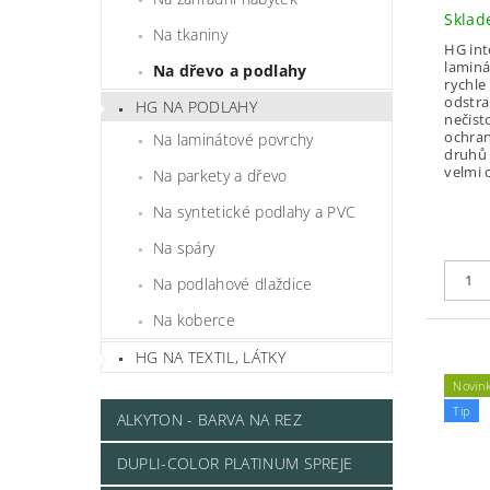
Skla
Na tkaniny
HG int
laminá
Na dřevo a podlahy
rychle
odstra
HG NA PODLAHY
nečist
ochran
Na laminátové povrchy
druhů 
velmi 
Na parkety a dřevo
Na syntetické podlahy a PVC
Na spáry
Na podlahové dlaždice
Na koberce
HG NA TEXTIL, LÁTKY
Novin
Tip
ALKYTON - BARVA NA REZ
DUPLI-COLOR PLATINUM SPREJE