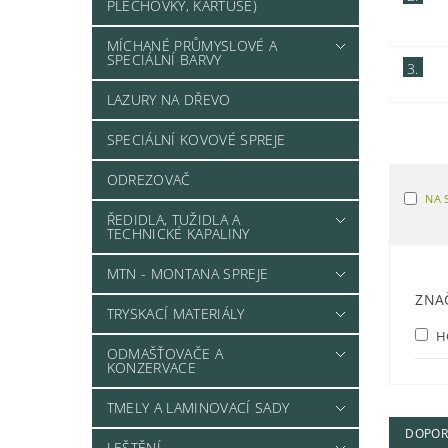
PLECHOVKY, KARTUŠE)
MÍCHANÉ PRŮMYSLOVÉ A
SPECIÁLNÍ BARVY
3.
LAZURY NA DŘEVO
SPECIÁLNÍ KOVOVÉ SPREJE
ODREZOVAČ
NA 
ŘEDIDLA, TUŽIDLA A
TECHNICKÉ KAPALINY
MTN - MONTANA SPREJE
ZNA
TRYSKACÍ MATERIÁLY
H
ODMAŠŤOVAČE A
KONZERVACE
TMELY A LAMINOVACÍ SADY
DOPOR
LEŠTĚNÍ