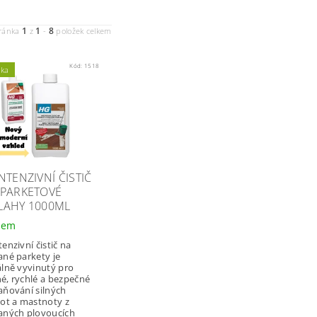
1
1
8
ránka
z
-
položek celkem
Kód:
1518
nka
NTENZIVNÍ ČISTIČ
 PARKETOVÉ
LAHY 1000ML
dem
enzivní čistič na
ané parkety je
álně vyvinutý pro
é, rychlé a bezpečné
aňování silných
tot a mastnoty z
aných plovoucích