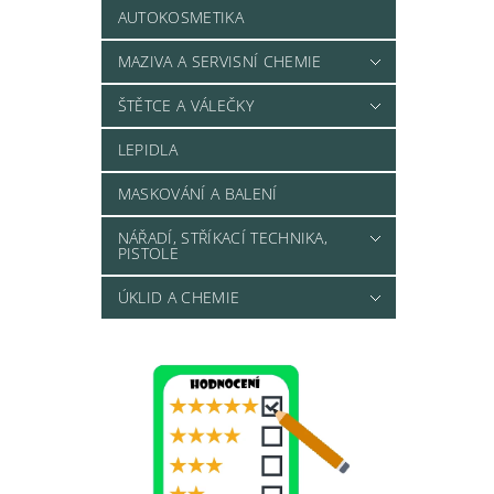
AUTOKOSMETIKA
MAZIVA A SERVISNÍ CHEMIE
ŠTĚTCE A VÁLEČKY
LEPIDLA
MASKOVÁNÍ A BALENÍ
NÁŘADÍ, STŘÍKACÍ TECHNIKA,
PISTOLE
ÚKLID A CHEMIE