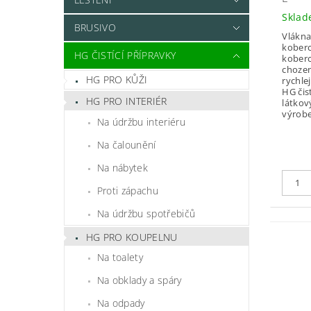
Skla
BRUSIVO
Vlákna
kober
HG ČISTÍCÍ PŘÍPRAVKY
koberc
chozen
HG PRO KŮŽI
rychlej
HG čis
HG PRO INTERIÉR
látkov
výrobek
Na údržbu interiéru
Na čalounění
Na nábytek
Proti zápachu
Na údržbu spotřebičů
HG PRO KOUPELNU
Na toalety
Na obklady a spáry
Na odpady