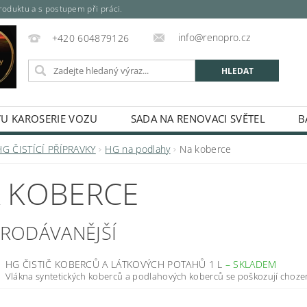
oduktu a s postupem při práci.
info@renopro.cz
+420 604879126
VU KAROSERIE VOZU
SADA NA RENOVACI SVĚTEL
B
SPREJE, PLECHOVKY, KARTUŠE)
MÍCHANÉ PRŮMYSLOVÉ A 
HG ČISTÍCÍ PŘÍPRAVKY
HG na podlahy
Na koberce
SPREJE
ODREZOVAČ
ŘEDIDLA, TUŽIDLA A TECHNIC
 KOBERCE
RIÁLY
ODMAŠŤOVAČE A KONZERVACE
TMELY A LA
LKYTON - BARVA NA REZ
DUPLI-COLOR PLATINUM SPREJ
PRODÁVANĚJŠÍ
ÁLEČKY
LEPIDLA
MASKOVÁNÍ A BALENÍ
NÁŘAD
HG ČISTIČ KOBERCŮ A LÁTKOVÝCH POTAHŮ 1 L
–
SKLADEM
KONTAKTY
HODNOCENÍ OBCHODU
Vlákna syntetických koberců a podlahových koberců se poškozují chozen