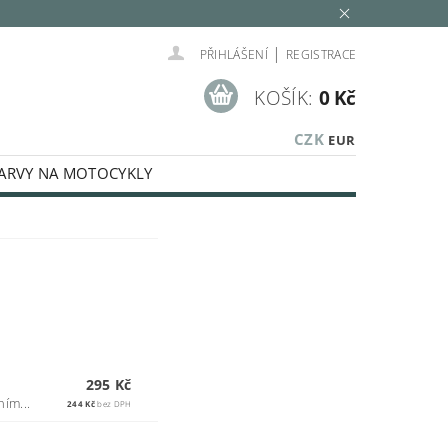
|
PŘIHLÁŠENÍ
REGISTRACE
KOŠÍK:
0 Kč
CZK
EUR
ARVY NA MOTOCYKLY
SPECIÁLNÍ BARVY
KÉ KAPALINY
MINOVACÍ SADY
LEŠTĚNÍ
E
AUTOKOSMETIKA
Í, STŘÍKACÍ TECHNIKA, PISTOLE
295 Kč
ím...
244 Kč
bez DPH