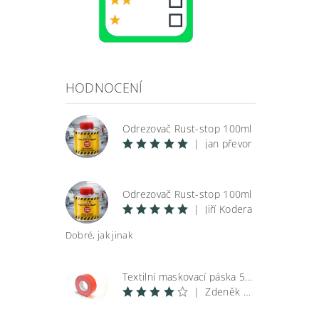
HODNOCENÍ
Odrezovač Rust-stop 100ml
|
jan převor
Odrezovač Rust-stop 100ml
|
Jiří Kodera
Dobré, jak jinak
Textilní maskovací páska 50 m
|
Zdeněk Špunar