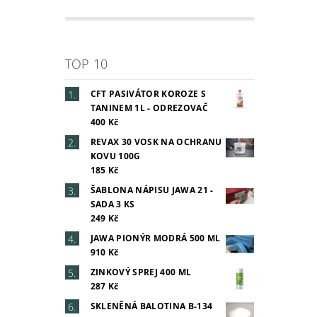
TOP 10
CFT PASIVÁTOR KOROZE S
TANINEM 1L - ODREZOVAČ
400 Kč
REVAX 30 VOSK NA OCHRANU
KOVU 100G
185 Kč
ŠABLONA NÁPISU JAWA 21 -
SADA 3 KS
249 Kč
JAWA PIONÝR MODRÁ 500 ML
910 Kč
ZINKOVÝ SPREJ 400 ML
287 Kč
SKLENĚNÁ BALOTINA B-134