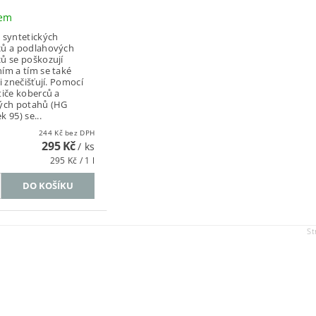
dem
 syntetických
ců a podlahových
ů se poškozují
ím a tím se také
i znečišťují. Pomocí
tiče koberců a
ých potahů (HG
 95) se...
244 Kč bez DPH
295 Kč
/ ks
295 Kč / 1 l
St