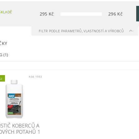
SKLADĚ
295
Kč
296
Kč
FILTR PODLE PARAMETRŮ, VLASTNOSTÍ A VÝROBCŮ
ČKY
G
(1)
Kód:
1563
ka
ISTIČ KOBERCŮ A
OVÝCH POTAHŮ 1