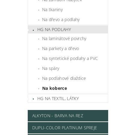
Na tkaniny
Na dřevo a podlahy
HG NA PODLAHY
Na laminátové povrchy
Na parkety a dřevo
Na syntetické podlahy a PVC
Na spáry
Na podlahové dlaždice
Na koberce
HG NA TEXTIL, LÁTKY
ALKYTON - BARVA NA REZ
DUPLI-COLOR PLATINUM SPREJE