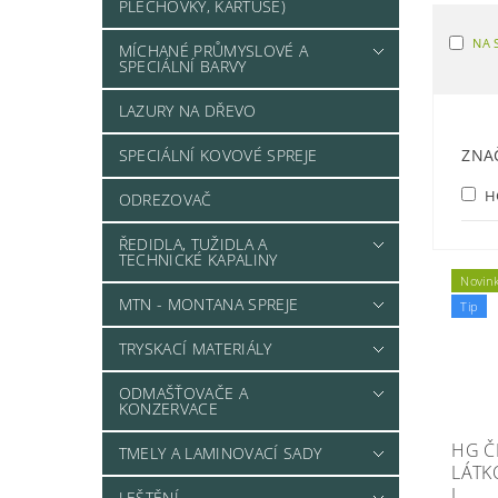
PLECHOVKY, KARTUŠE)
NA 
MÍCHANÉ PRŮMYSLOVÉ A
SPECIÁLNÍ BARVY
LAZURY NA DŘEVO
SPECIÁLNÍ KOVOVÉ SPREJE
ZNA
H
ODREZOVAČ
ŘEDIDLA, TUŽIDLA A
TECHNICKÉ KAPALINY
Novin
MTN - MONTANA SPREJE
Tip
TRYSKACÍ MATERIÁLY
ODMAŠŤOVAČE A
KONZERVACE
HG Č
TMELY A LAMINOVACÍ SADY
LÁTK
L
LEŠTĚNÍ