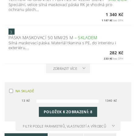
Speciální, velice silná maskovací páska RK je vhodná pro
ochranu ploch...
1 340 Kč
1 107 Kč
bez DPH
3.
PÁSKA MASKOVACÍ 50 MM/25 M
–
SKLADEM
Silná maskovací páska. Materiál tkanina s PE, do interiéru i
exteriéru,...
282 Kč
233 Kč
bez DPH
ZOBRAZIT VÍCE
NA SKLADĚ
13
Kč
1340
Kč
POLOŽEK K ZOBRAZENÍ:
8
FILTR PODLE PARAMETRŮ, VLASTNOSTÍ A VÝROBCŮ