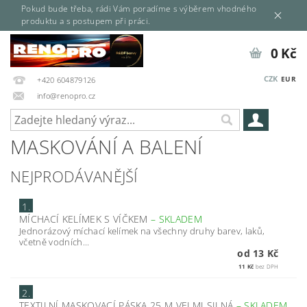
Pokud bude třeba, rádi Vám poradíme s výběrem vhodného
produktu a s postupem při práci.
0 Kč
CZK
EUR
+420 604879126
info@renopro.cz
MASKOVÁNÍ A BALENÍ
NEJPRODÁVANĚJŠÍ
1.
MÍCHACÍ KELÍMEK S VÍČKEM
–
SKLADEM
Jednorázový míchací kelímek na všechny druhy barev, laků,
včetně vodních...
od 13 Kč
11 Kč
bez DPH
2.
TEXTILNÍ MASKOVACÍ PÁSKA 25 M VELMI SILNÁ
–
SKLADEM