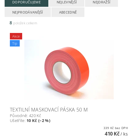
DOPORUČUJEME
NEJLEVNĚJŠÍ
NEJDRAŽŠÍ
NEJPRODÁVANĚJŠÍ
ABECEDNĚ
8
položek celkem
Akce
Tip
TEXTILNÍ MASKOVACÍ PÁSKA 50 M
Původně:
420 Kč
Ušetříte
:
10 Kč (–2 %)
339 Kč bez DPH
410 Kč
/ ks