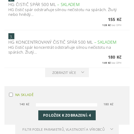
HG ČISTIČ SPÁR 500 ML
–
SKLADEM
HG čistič spár odstraňuje silnou nečistotu na spárách. Žlutý
nebo hnědý...
155 Kč
128 Kč
bez DPH
3.
HG KONCENTROVANÝ ČISTIČ SPÁR 500 ML
–
SKLADEM
HG čistič spár koncentrát odstraňuje silnou nečistotu na
spárách. Žlutý...
180 Kč
149 Kč
bez DPH
ZOBRAZIT VÍCE
NA SKLADĚ
140
Kč
180
Kč
POLOŽEK K ZOBRAZENÍ:
4
FILTR PODLE PARAMETRŮ, VLASTNOSTÍ A VÝROBCŮ