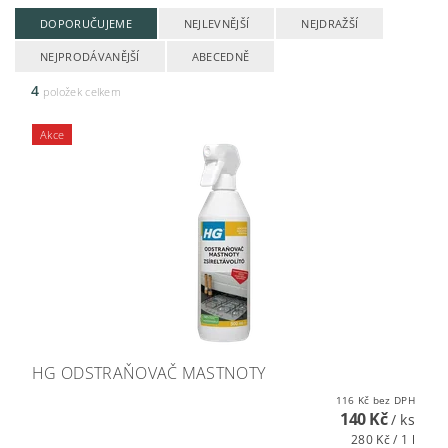
DOPORUČUJEME
NEJLEVNĚJŠÍ
NEJDRAŽŠÍ
NEJPRODÁVANĚJŠÍ
ABECEDNĚ
4
položek celkem
Akce
HG ODSTRAŇOVAČ MASTNOTY
116 Kč bez DPH
140 Kč
/ ks
280 Kč / 1 l