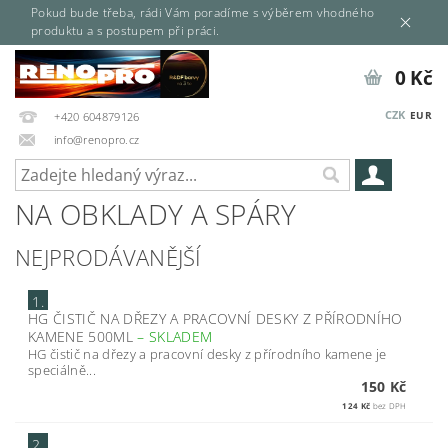
Pokud bude třeba, rádi Vám poradíme s výběrem vhodného
produktu a s postupem při práci.
0 Kč
CZK
EUR
+420 604879126
info@renopro.cz
NA OBKLADY A SPÁRY
NEJPRODÁVANĚJŠÍ
1.
HG ČISTIČ NA DŘEZY A PRACOVNÍ DESKY Z PŘÍRODNÍHO
KAMENE 500ML
–
SKLADEM
HG čistič na dřezy a pracovní desky z přírodního kamene je
speciálně...
150 Kč
124 Kč
bez DPH
2.