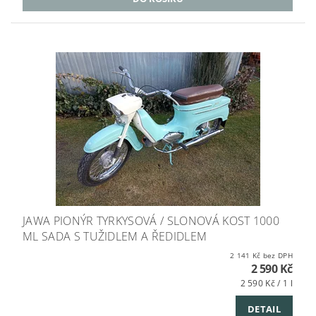
JAWA PIONÝR TYRKYSOVÁ / SLONOVÁ KOST 1000
ML SADA S TUŽIDLEM A ŘEDIDLEM
2 141 Kč bez DPH
2 590 Kč
2 590 Kč / 1 l
DETAIL