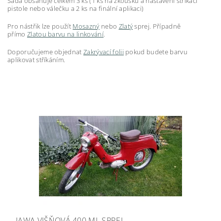
Sada obsahuje celkem 3 ks (1 ks na zkoušku a nastavení stříkací
pistole nebo válečku a 2 ks na finální aplikaci)
Pro nástřik lze použít
Mosazný
nebo
Zlatý
sprej. Případně
přímo
Zlatou barvu na linkování
.
Doporučujeme objednat
Zakrývací folii
pokud budete barvu
aplikovat stříkáním.
JAWA VIŠŇOVÁ 400 ML SPREJ