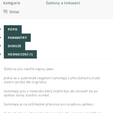
Kategorie
Šablony a linkování
Dotaz
POPIS
PARAMETRY
DISKUZE
HODNOCENÍ (1)
Šablona pro nástřik nápisu Jawa.
Jedná se o autentické negativní samolepy s přerušeným J (naše
vlastní výroba dle originálu)
Samolepy jsou z materiálu který dobře lepí ale zároveň lze po
aplikaci barvy snadno sundat.
Samolepa je na průhledné přenosce pro snadnou aplikaci.