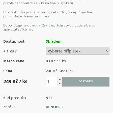
pistole nebo válečku a 2 ks na finální aplikaci)
Pro nástřik lze použít
Mosazný
nebo
Zlatý
sprej. Případně
přímo
Zlatou barvu na linkování
.
Doporučujeme objednat
Zakrývací folii
pokud budete barvu
aplikovat stříkáním.
Dostupnost
Skladem
+ 1 ks
?
Měrná cena
83 Kč / 1 ks
Cena
206 Kč
bez DPH
249 Kč
/ ks
Kód produktu
871
Značka
RENOPRO