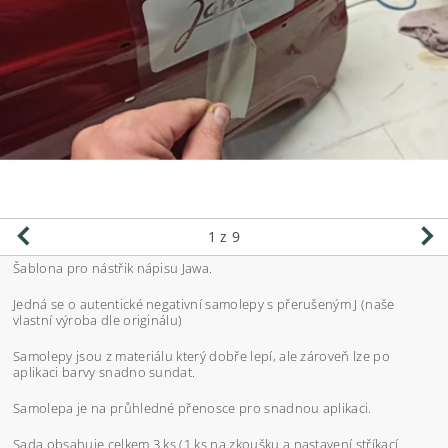
1
z 9
Šablona pro nástřik nápisu Jawa.
Jedná se o autentické negativní samolepy s přerušeným J (naše
vlastní výroba dle originálu)
Samolepy jsou z materiálu který dobře lepí, ale zároveň lze po
aplikaci barvy snadno sundat.
Samolepa je na průhledné přenosce pro snadnou aplikaci.
Sada obsahuje celkem 3 ks (1 ks na zkoušku a nastavení stříkací