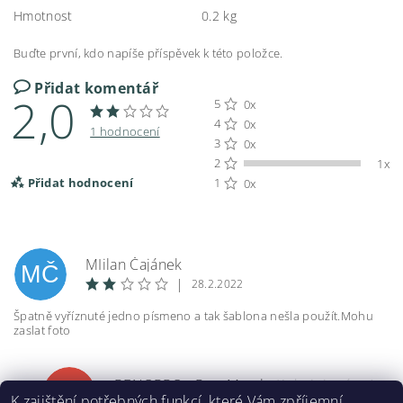
Hmotnost
0.2 kg
Buďte první, kdo napíše příspěvek k této položce.
Přidat komentář
2,0
5
0x
4
0x
1 hodnocení
3
0x
2
1x
Přidat hodnocení
1
0x
MIilan Čajánek
MČ
|
28.2.2022
Špatně vyříznuté jedno písmeno a tak šablona nešla použít.Mohu
zaslat foto
RENOPRO - Petr Matula
(Administrátor)
R
K zajištění potřebných funkcí, které Vám zpříjemní
12.11.2022