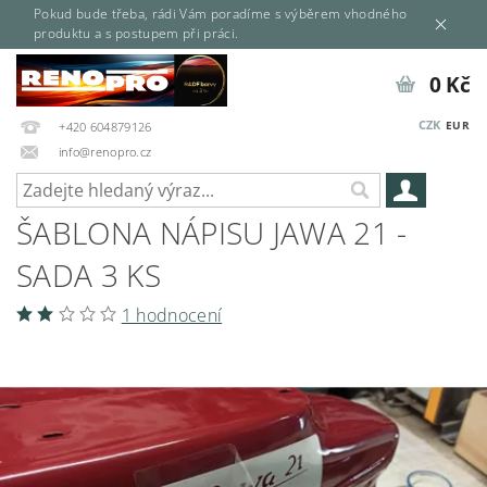
Pokud bude třeba, rádi Vám poradíme s výběrem vhodného
produktu a s postupem při práci.
0 Kč
CZK
EUR
+420 604879126
info@renopro.cz
ŠABLONA NÁPISU JAWA 21 -
SADA 3 KS
1 hodnocení