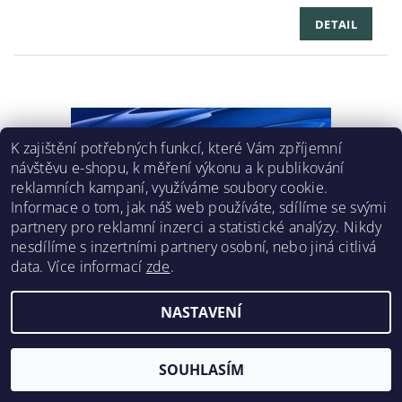
DETAIL
K zajištění potřebných funkcí, které Vám zpříjemní
návštěvu e-shopu, k měření výkonu a k publikování
reklamních kampaní, využíváme soubory cookie.
Informace o tom, jak náš web používáte, sdílíme se svými
partnery pro reklamní inzerci a statistické analýzy. Nikdy
nesdílíme s inzertními partnery osobní, nebo jiná citlivá
data.
Více informací
zde
.
MÍCHANÁ BARVA - AKRYLÁTOVÝ AUTOLAK 1K
NASTAVENÍ
LESKLÝ 173G DTM
od 157 Kč bez DPH
SOUHLASÍM
190 Kč
/ ks
od
od 1 590 Kč / 1 l