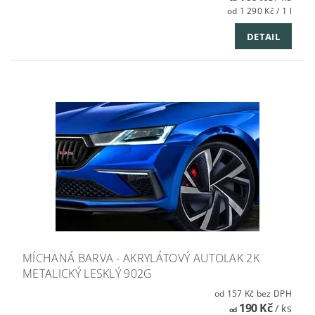
od 1 290 Kč / 1 l
DETAIL
MÍCHANÁ BARVA - AKRYLÁTOVÝ AUTOLAK 2K
METALICKÝ LESKLÝ 902G
od 157 Kč bez DPH
190 Kč
/ ks
od