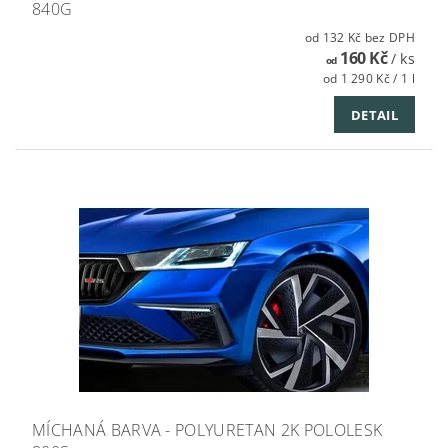
840G
od 132 Kč bez DPH
160 Kč
/ ks
od
od 1 290 Kč / 1 l
DETAIL
MÍCHANÁ BARVA - POLYURETAN 2K POLOLESK