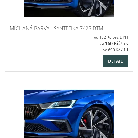
MÍCHANÁ BARVA - SYNTETIKA 742S DTM
od 132 Kč bez DPH
160 Kč
/ ks
od
od 690 Kč / 1 l
DETAIL