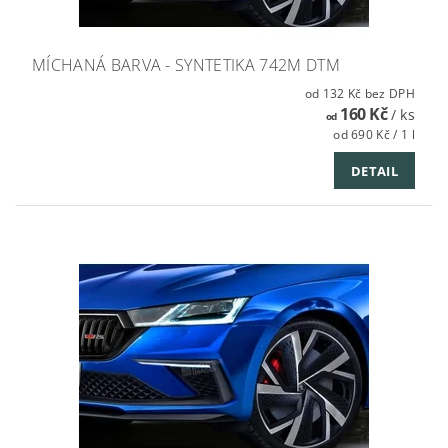
MÍCHANÁ BARVA - SYNTETIKA 742M DTM
od 132 Kč bez DPH
160 Kč
/ ks
od
od 690 Kč / 1 l
DETAIL