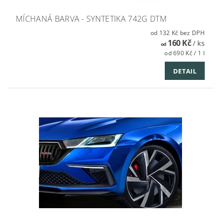
MÍCHANÁ BARVA - SYNTETIKA 742G DTM
od 132 Kč bez DPH
160 Kč
/ ks
od
od 690 Kč / 1 l
DETAIL