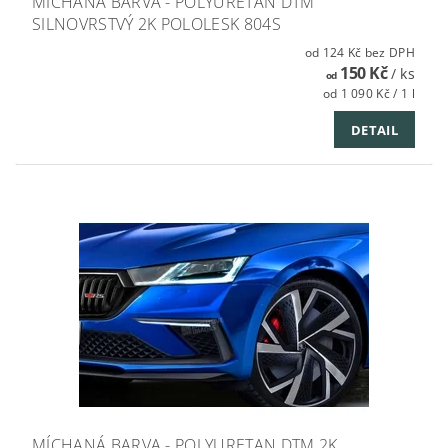
MÍCHANÁ BARVA - POLYURETAN DTM
SILNOVRSTVÝ 2K POLOLESK 804S
od 124 Kč bez DPH
150 Kč
/ ks
od
od 1 090 Kč / 1 l
DETAIL
MÍCHANÁ BARVA - POLYURETAN DTM 2K