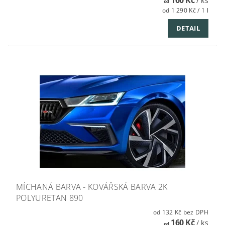
/ ks
od
od 1 290 Kč / 1 l
DETAIL
MÍCHANÁ BARVA - KOVÁŘSKÁ BARVA 2K
POLYURETAN 890
od 132 Kč bez DPH
160 Kč
/ ks
od