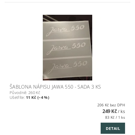
ŠABLONA NÁPISU JAWA 550 - SADA 3 KS
Původně:
260 Kč
Ušetříte
:
11 Kč (–4 %)
206 Kč bez DPH
249 Kč
/ ks
83 Kč / 1 ks
DETAIL