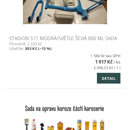
STADION S11 MODRÁ/SVĚTLE ŠEDÁ 800 ML SADA
Původně:
2 220 Kč
Ušetříte
:
303 Kč (–13 %)
1 584 Kč bez DPH
1 917 Kč
/ ks
2 396,25 Kč / 1 l
DETAIL