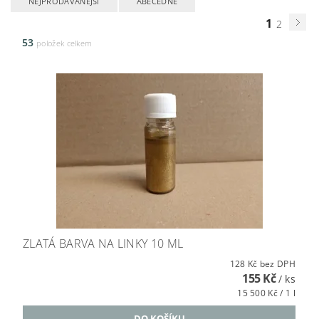
NEJPRODÁVANĚJŠÍ
ABECEDNĚ
1
2
53
položek celkem
ZLATÁ BARVA NA LINKY 10 ML
128 Kč bez DPH
155 Kč
/ ks
15 500 Kč / 1 l