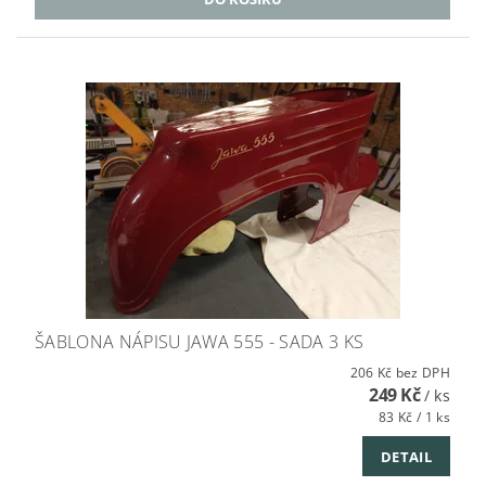
ŠABLONA NÁPISU JAWA 555 - SADA 3 KS
206 Kč bez DPH
249 Kč
/ ks
83 Kč / 1 ks
DETAIL