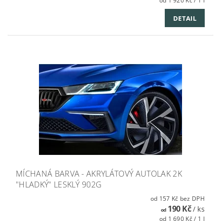
od 1 920 Kč / 1 l
DETAIL
MÍCHANÁ BARVA - AKRYLÁTOVÝ AUTOLAK 2K
"HLADKÝ" LESKLÝ 902G
od 157 Kč bez DPH
190 Kč
/ ks
od
od 1 690 Kč / 1 l