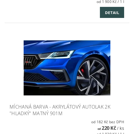
od 1 900 Kč / 1 l
DETAIL
MÍCHANÁ BARVA - AKRYLÁTOVÝ AUTOLAK 2K
"HLADKÝ" MATNÝ 901M
od 182 Kč bez DPH
220 Kč
/ ks
od