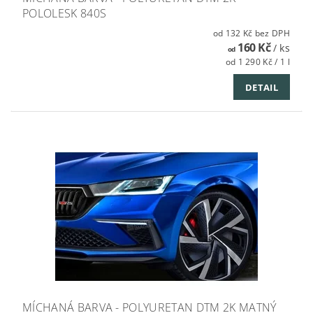
POLOLESK 840S
od 132 Kč bez DPH
160 Kč
/ ks
od
od 1 290 Kč / 1 l
DETAIL
MÍCHANÁ BARVA - POLYURETAN DTM 2K MATNÝ