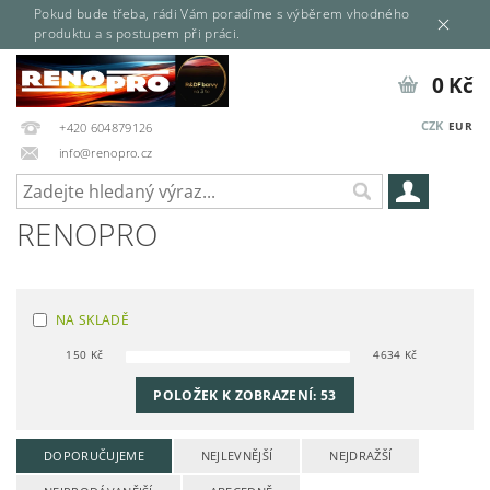
Pokud bude třeba, rádi Vám poradíme s výběrem vhodného
produktu a s postupem při práci.
0 Kč
CZK
EUR
+420 604879126
info@renopro.cz
RENOPRO
NA SKLADĚ
150
Kč
4634
Kč
POLOŽEK K ZOBRAZENÍ:
53
DOPORUČUJEME
NEJLEVNĚJŠÍ
NEJDRAŽŠÍ