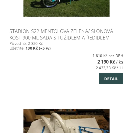
STADION S22 MENTOLOVÁ ZELENÁ/ SLONOVÁ
KOST 900 ML SADA S TUŽIDLEM A ŘEDIDLEM
Původně:
2 320 Kč
Ušetříte
:
130 Kč (–5 %)
1 810 Kč bez DPH
2 190 Kč
/ ks
2 433,33 Kč / 1 l
DETAIL