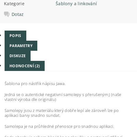
Kategorie
Šablony a linkování
Dotaz
POPIS
PARAMETRY
DISKUZE
HODNOCENÍ (2)
Šablona pro nástřik nápisu Jawa.
Jedná se o autentické negativní samolepy s přerušeným J (naše
vlastní výroba dle originálu)
Samolepy jsou z materiálu který dobře lepí ale zároveň lze po
aplikaci barvy snadno sundat.
Samolepa je na průhledné přenosce pro snadnou aplikaci.