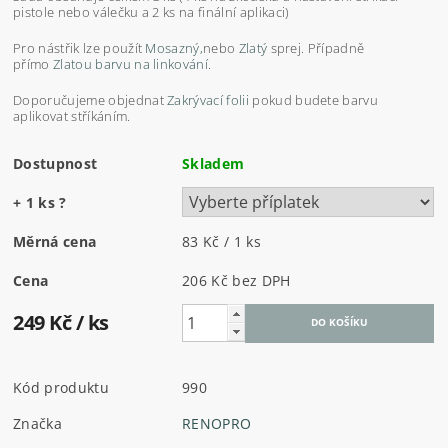
pistole nebo válečku a 2 ks na finální aplikaci)
Pro nástřik lze použít
Mosazný,
nebo
Zlatý
sprej. Případně
přímo
Zlatou barvu na linkování
.
Doporučujeme objednat
Zakrývací folii
pokud budete barvu
aplikovat stříkáním.
Dostupnost
Skladem
+ 1 ks
?
Měrná cena
83 Kč / 1 ks
Cena
206 Kč
bez DPH
249 Kč
/ ks
Kód produktu
990
Značka
RENOPRO