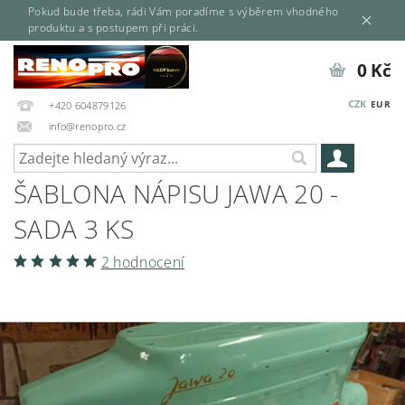
Pokud bude třeba, rádi Vám poradíme s výběrem vhodného
produktu a s postupem při práci.
0 Kč
CZK
EUR
+420 604879126
info@renopro.cz
ŠABLONA NÁPISU JAWA 20 -
SADA 3 KS
2 hodnocení