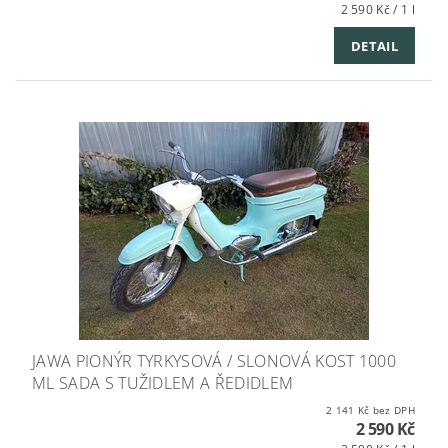
2 590 Kč / 1 l
DETAIL
JAWA PIONÝR TYRKYSOVÁ / SLONOVÁ KOST 1000
ML SADA S TUŽIDLEM A ŘEDIDLEM
2 141 Kč bez DPH
2 590 Kč