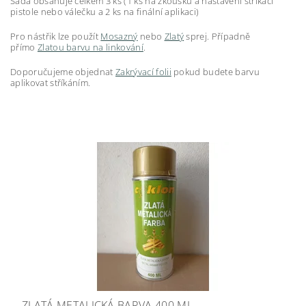
Sada obsahuje celkem 3 ks (1 ks na zkoušku a nastavení stříkací
pistole nebo válečku a 2 ks na finální aplikaci)
Pro nástřik lze použít
Mosazný
nebo
Zlatý
sprej. Případně
přímo
Zlatou barvu na linkování
.
Doporučujeme objednat
Zakrývací folii
pokud budete barvu
aplikovat stříkáním.
ZLATÁ METALICKÁ BARVA 400 ML