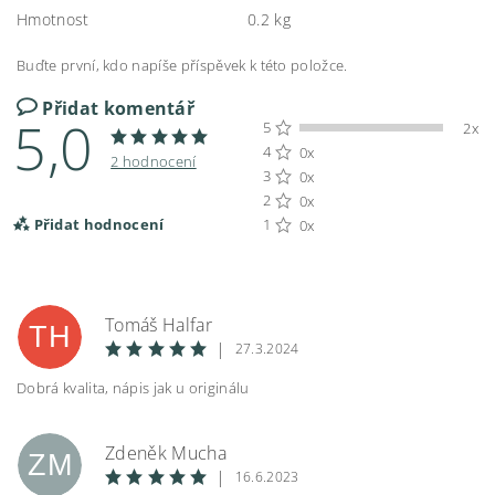
Hmotnost
0.2 kg
Buďte první, kdo napíše příspěvek k této položce.
Přidat komentář
5,0
5
2x
4
0x
2 hodnocení
3
0x
2
0x
Přidat hodnocení
1
0x
Tomáš Halfar
TH
|
27.3.2024
Dobrá kvalita, nápis jak u originálu
Zdeněk Mucha
ZM
|
16.6.2023