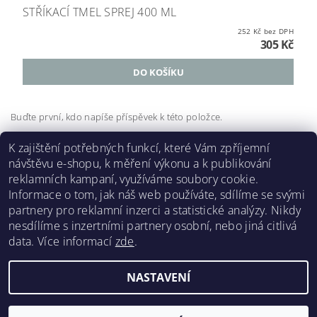
STŘÍKACÍ TMEL SPREJ 400 ML
252 Kč bez DPH
305 Kč
Buďte první, kdo napíše příspěvek k této položce.
Přidat komentář
K zajištění potřebných funkcí, které Vám zpříjemní
Buďte první, kdo napíše příspěvek k této položce.
návštěvu e-shopu, k měření výkonu a k publikování
reklamních kampaní, využíváme soubory cookie.
Přidat hodnocení
Informace o tom, jak náš web používáte, sdílíme se svými
partnery pro reklamní inzerci a statistické analýzy. Nikdy
nesdílíme s inzertními partnery osobní, nebo jiná citlivá
data.
Více informací
zde
.
NASTAVENÍ
2026 ©
RENOPRO
, všechna práva vyhrazena