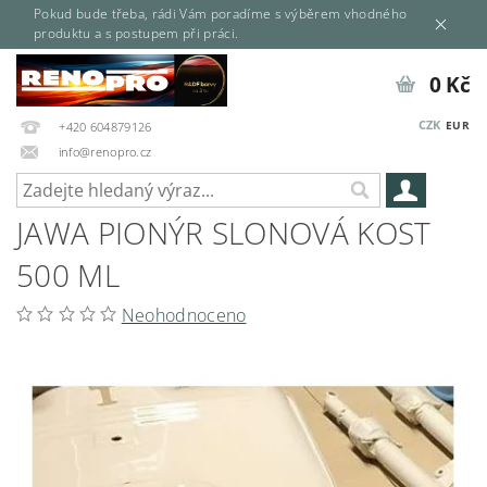
Pokud bude třeba, rádi Vám poradíme s výběrem vhodného
produktu a s postupem při práci.
0 Kč
CZK
EUR
+420 604879126
info@renopro.cz
JAWA PIONÝR SLONOVÁ KOST
500 ML
Neohodnoceno