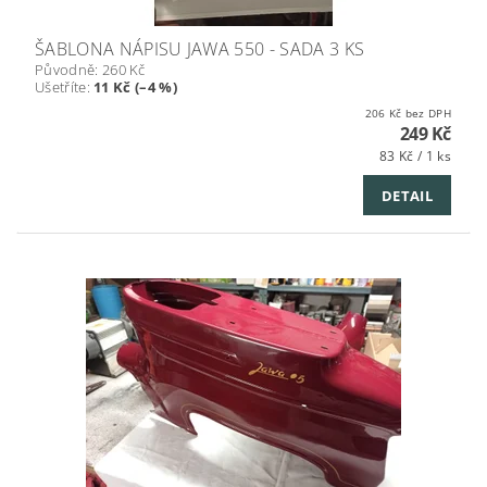
ŠABLONA NÁPISU JAWA 550 - SADA 3 KS
Původně:
260 Kč
Ušetříte
:
11 Kč (–4 %)
206 Kč bez DPH
249 Kč
83 Kč / 1 ks
DETAIL