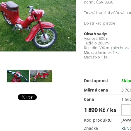
normy ČSN 8850
Tmavá tradiční višňová b
Do stříkací pistole
Obsah sady:
Višňová 500 ml
Tužidlo 200 ml
Ředidlo 500 ml (
plechovka
Míchací kelímek 1 ks
Míchátko 1 ks
.
Dostupnost
Skl
Měrná cena
3 780
Cena
1 890 Kč
/ ks
Kód produktu
JAW
Značka
REN