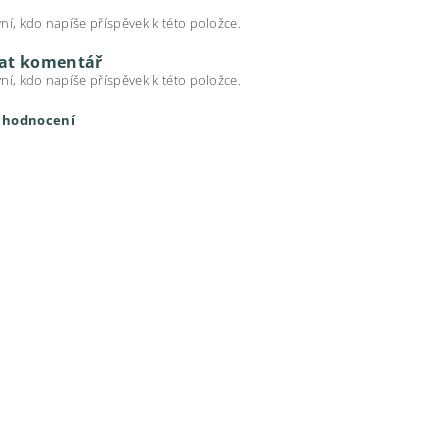
ní, kdo napíše příspěvek k této položce.
dat komentář
ní, kdo napíše příspěvek k této položce.
t hodnocení
ením hodnocení souhlasíte s
podmínkami ochrany osobních úda