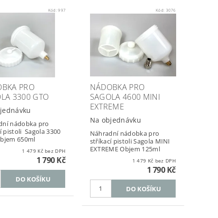
Kód:
997
Kód:
3076
BKA PRO
NÁDOBKA PRO
LA 3300 GTO
SAGOLA 4600 MINI
EXTREME
jednávku
Na objednávku
dní nádobka pro
í pistoli Sagola 3300
Náhradní nádobka pro
objem 650ml
stříkací pistoli Sagola MINI
EXTREME Objem 125ml
1 479 Kč bez DPH
1 790 Kč
1 479 Kč bez DPH
1 790 Kč