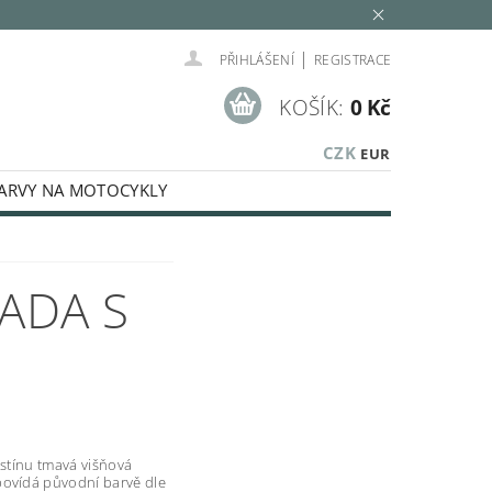
|
PŘIHLÁŠENÍ
REGISTRACE
KOŠÍK:
0 Kč
CZK
EUR
ARVY NA MOTOCYKLY
SPECIÁLNÍ BARVY
KÉ KAPALINY
SADA S
MINOVACÍ SADY
LEŠTĚNÍ
E
AUTOKOSMETIKA
Í, STŘÍKACÍ TECHNIKA, PISTOLE
dstínu tmavá višňová
povídá původní barvě dle