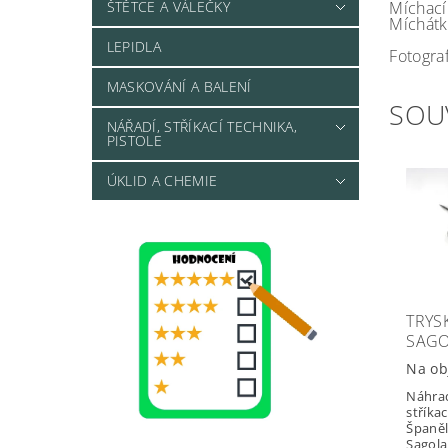
ŠTĚTCE A VÁLEČKY
Míchací
Míchátk
LEPIDLA
Fotograf
MASKOVÁNÍ A BALENÍ
SOU
NÁŘADÍ, STŘÍKACÍ TECHNIKA,
PISTOLE
ÚKLID A CHEMIE
TRYS
SAGO
Na ob
Náhrad
stříkac
Španě
Sagola