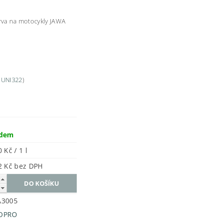
arva na motocykly JAWA
 UNI322
)
adem
 Kč / 1 l
1 562 Kč bez DPH
A3005
OPRO