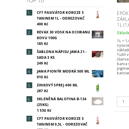
TOP 10
EPOX
CFT PASIVÁTOR KOROZE S
ZÁKL
TANINEM 1L - ODREZOVAČ
1L (1
400 Kč
REVAX 30 VOSK NA OCHRANU
Skla
KOVU 100G
1L = 1
185 Kč
vysoce
základ
ŠABLONA NÁPISU JAWA 21 -
Tužit 
SADA 3 KS
(barva
249 Kč
barva 
pigme
JAWA PIONÝR MODRÁ 500 ML
karoser
910 Kč
ZINKOVÝ SPREJ 400 ML
287 Kč
SKLENĚNÁ BALOTINA B-134
(25KG)
1 550 Kč
CFT PASIVÁTOR KOROZE S
TANINEM 0,5L - ODREZOVAČ