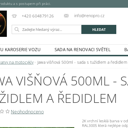
oduktu a s postupem při práci.
info@renopro.cz
+420 604879126
VU KAROSERIE VOZU
SADA NA RENOVACI SVĚTEL
B
SPREJE, PLECHOVKY, KARTUŠE)
MÍCHANÉ PRŮMYSLOVÉ A 
Barvy na motocykly
Jawa višňová 500ml - sada s tužidlem a ředidlem
SPREJE
ODREZOVAČ
ŘEDIDLA, TUŽIDLA A TECHNIC
WA VIŠŇOVÁ 500ML - 
RIÁLY
ODMAŠŤOVAČE A KONZERVACE
TMELY A LA
LKYTON - BARVA NA REZ
DUPLI-COLOR PLATINUM SPREJ
ŽIDLEM A ŘEDIDLEM
ÁLEČKY
LEPIDLA
MASKOVÁNÍ A BALENÍ
NÁŘAD
KONTAKTY
HODNOCENÍ OBCHODU
Neohodnoceno
2K vrchní lesklá barva v o
RAL3005 která nejlépe od