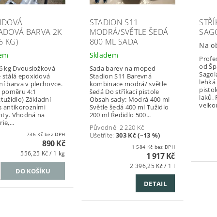
IDOVÁ
STADION S11
STŘÍ
ADOVÁ BARVA 2K
MODRÁ/SVĚTLE ŠEDÁ
SAG
,6 KG)
800 ML SADA
Na o
dem
Skladem
Profes
od Šp
,6 kg Dvousložková
Sada barev na moped
Sagola
 stálá epoxidová
Stadion S11 Barevná
lehká 
ní barva v plechovce.
kombinace modrá/ světle
pisto
v poměru 4:1
šedá Do stříkací pistole
laků. 
:tužidlo) Základní
Obsah sady: Modrá 400 ml
velkou
s antikorozními
Světle šedá 400 ml Tužidlo
nty. Vhodná na
200 ml Ředidlo 500...
ie,...
Původně:
2 220 Kč
736 Kč bez DPH
Ušetříte
:
303 Kč (–13 %)
890 Kč
1 584 Kč bez DPH
556,25 Kč / 1 kg
1 917 Kč
2 396,25 Kč / 1 l
DETAIL