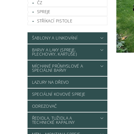
ČZ
SPREJE
STŘÍKACÍ PISTOLE
ŠABLONY A LINKOVÁNÍ
BARVY A LAKY (SPREJE,
PLECHOVKY, KARTUŠE)
MÍCHANÉ PRŮMYSLOVÉ A
SPECIÁLNÍ BARVY
LAZURY NA DŘEVO
SPECIÁLNÍ KOVOVÉ SPREJE
ODREZOVAČ
ŘEDIDLA, TUŽIDLA A
TECHNICKÉ KAPALINY