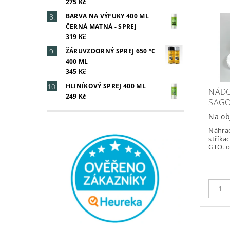
275 Kč
BARVA NA VÝFUKY 400 ML
ČERNÁ MATNÁ - SPREJ
319 Kč
ŽÁRUVZDORNÝ SPREJ 650 °C
400 ML
345 Kč
HLINÍKOVÝ SPREJ 400 ML
NÁDO
249 Kč
SAGO
Na ob
Náhra
stříkac
GTO. 