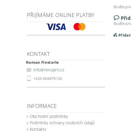
Buďte prv
PŘIJÍMÁME ONLINE PLATBY
Při
Buďte prv
Přida
KONTAKT
Roman Finsterle
info
@
renopro.cz
+420 604879126
INFORMACE
Vlož
Obchodní podmínky
Podmínky ochrany osobních údajů
Kontakty