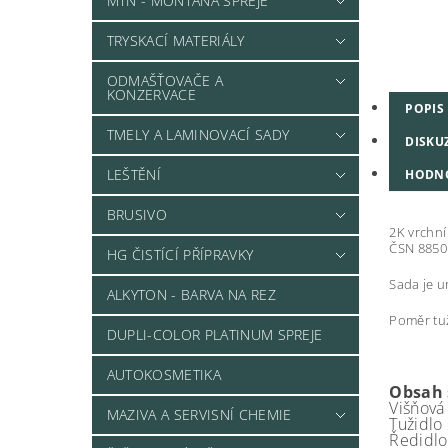
MTN - MONTANA SPREJE
TRYSKACÍ MATERIÁLY
ODMAŠŤOVAČE A
KONZERVACE
POPIS
TMELY A LAMINOVACÍ SADY
DISKU
LEŠTĚNÍ
HODN
BRUSIVO
2K vrchní
ČSN 8850
HG ČISTÍCÍ PŘÍPRAVKY
Sada je u
ALKYTON - BARVA NA REZ
Poměr tuž
DUPLI-COLOR PLATINUM SPREJE
AUTOKOSMETIKA
Obsah 
Višňová
MAZIVA A SERVISNÍ CHEMIE
Tužidlo
Ředidlo