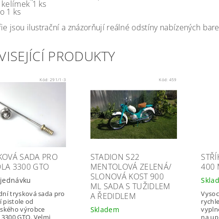
 kelímek 1 ks
o 1 ks
ie jsou ilustrační a znázorňují reálné odstíny nabízených bare
VISEJÍCÍ PRODUKTY
Kód:
291/1-3
Kód:
459
KOVÁ SADA PRO
STADION S22
STŘÍ
LA 3300 GTO
MENTOLOVÁ ZELENÁ/
400 
SLONOVÁ KOST 900
jednávku
Skla
ML SADA S TUŽIDLEM
ní trysková sada pro
Vysoce
A ŘEDIDLEM
í pistole od
rychl
lského výrobce
Skladem
vypln
 3300 GTO. Velmi
na up