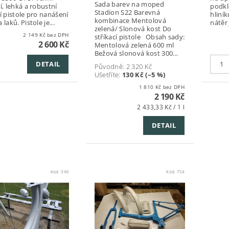
Sada barev na moped
í, lehká a robustní
podkl
Stadion S22 Barevná
cí pistole pro nanášení
hliní
kombinace Mentolová
 laků. Pistole je...
nátěr
zelená/ Slonová kost Do
2 149 Kč bez DPH
stříkací pistole Obsah sady:
2 600 Kč
Mentolová zelená 600 ml
Bežová slonová kost 300...
DETAIL
Původně:
2 320 Kč
Ušetříte
:
130 Kč (–5 %)
1 810 Kč bez DPH
2 190 Kč
2 433,33 Kč / 1 l
DETAIL
Kód:
396
Kód:
754