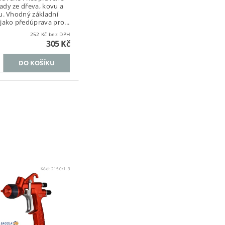
ady ze dřeva, kovu a
ku. Vhodný základní
 jako předúprava pro...
252 Kč bez DPH
305 Kč
Kód:
2150/1-3