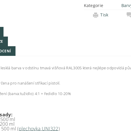
Kategorie
Barv
Tisk
ZE
OCENÍ
 lesklá barva v odstínu tmavá višňová RAL3005 která nejlépe odpovídá p
rčena pro nanášení stříkací pistolí.
ení (barva:tužidlo) 4:1 + ředidlo 10-20%
sady:
 500 ml
 200 ml
 500 ml (
plechovka UNI322
)