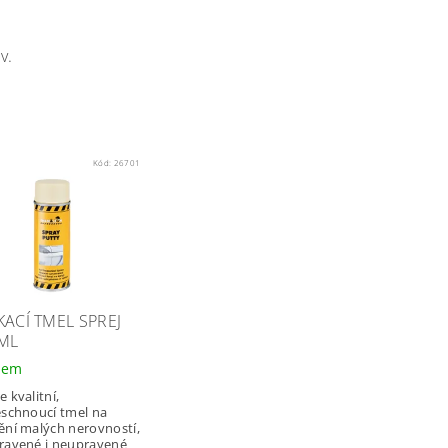
v.
Kód:
26701
KACÍ TMEL SPREJ
ML
dem
 kvalitní,
eschnoucí tmel na
ění malých nerovností,
ravené i neupravené