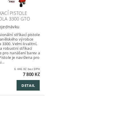
KACÍ PISTOLE
OLA 3300 GTO
bjednávku
ionální stříkací pistole
anělského výrobce
 3300. Velmi kvalitní,
a robustní stříkací
le pro nanášení barev a
Pistole je navržena pro
...
6 446 Kč bez DPH
7 800 Kč
DETAIL