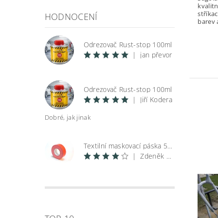
kvalitn
stříka
HODNOCENÍ
barev a
Odrezovač Rust-stop 100ml
|
jan převor
Odrezovač Rust-stop 100ml
|
Jiří Kodera
Dobré, jak jinak
Textilní maskovací páska 50 m
|
Zdeněk Špunar