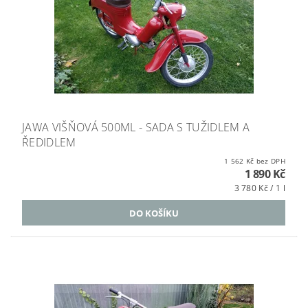
JAWA VIŠŇOVÁ 500ML - SADA S TUŽIDLEM A
ŘEDIDLEM
1 562 Kč bez DPH
1 890 Kč
3 780 Kč / 1 l