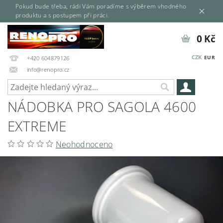
Pokud bude třeba, rádi Vám poradíme s výběrem vhodného
produktu a s postupem při práci.
0 Kč
CZK
EUR
+420 604879126
info@renopro.cz
NÁDOBKA PRO SAGOLA 4600
EXTREME
Neohodnoceno