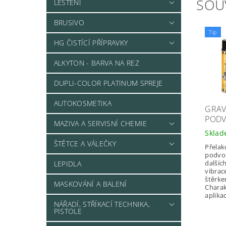
SOU
LEŠTĚNÍ
BRUSIVO
Tip
HG ČISTÍCÍ PŘÍPRAVKY
ALKYTON - BARVA NA REZ
DUPLI-COLOR PLATINUM SPREJE
AUTOKOSMETIKA
GRAV
PODV
MAZIVA A SERVISNÍ CHEMIE
Skla
ŠTĚTCE A VÁLEČKY
Přelak
podvoz
dalšíc
LEPIDLA
vibrac
štěrkem
MASKOVÁNÍ A BALENÍ
Charak
aplikac
NÁŘADÍ, STŘÍKACÍ TECHNIKA,
PISTOLE