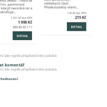
ému železu“. Tímto se
viditelných částí.
í tzv. pasivovaná
Přelakovatelný všemi...
 kde již nevzniká rez a
zabraňuje...
178 Kč bez DPH
215 Kč
1 651 Kč bez DPH
1 998 Kč
DETAIL
399,60 Kč / 1 l
DETAIL
ní, kdo napíše příspěvek k této položce.
dat komentář
ní, kdo napíše příspěvek k této položce.
t hodnocení