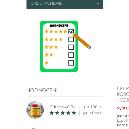
ÚKLID A CHEMIE
CFT 
HODNOCENÍ
KORO
- OD
Odrezovač Rust-stop 100ml
Vypro
|
jan převor
Jedná 
kapali
korozí