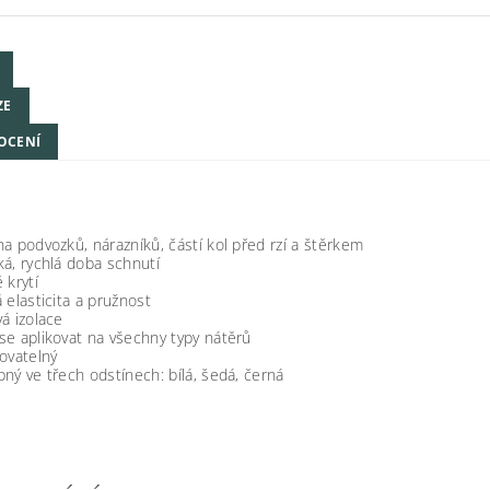
ZE
OCENÍ
a podvozků, nárazníků, částí kol před rzí a štěrkem
á, rychlá doba schnutí
 krytí
 elasticita a pružnost
á izolace
e aplikovat na všechny typy nátěrů
ovatelný
ný ve třech odstínech: bílá, šedá, černá