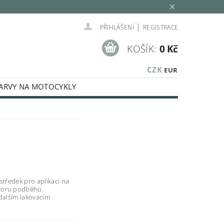
|
PŘIHLÁŠENÍ
REGISTRACE
KOŠÍK:
0 Kč
CZK
EUR
ARVY NA MOTOCYKLY
SPECIÁLNÍ BARVY
KÉ KAPALINY
MINOVACÍ SADY
LEŠTĚNÍ
E
AUTOKOSMETIKA
Í, STŘÍKACÍ TECHNIKA, PISTOLE
středek pro aplikaci na
toru podběhu.
 dalším lakovacím