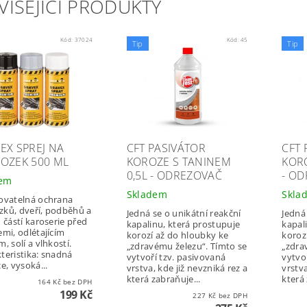
VISEJÍCÍ PRODUKTY
Kód:
37024
Kód:
45
Tip
Tip
EX SPREJ NA
CFT PASIVÁTOR
CFT 
OZEK 500 ML
KOROZE S TANINEM
KORO
0,5L - ODREZOVAČ
- O
dem
Skladem
Skla
ovatelná ochrana
ků, dveří, podběhů a
Jedná se o unikátní reakční
Jedná
h částí karoserie před
kapalinu, která prostupuje
kapal
emi, odlétajícím
korozí až do hloubky ke
koroz
, solí a vlhkostí.
„zdravému železu“. Tímto se
„zdra
teristika: snadná
vytvoří tzv. pasivovaná
vytvo
e, vysoká...
vrstva, kde již nevzniká rez a
vrstva
která zabraňuje...
která 
164 Kč bez DPH
199 Kč
227 Kč bez DPH