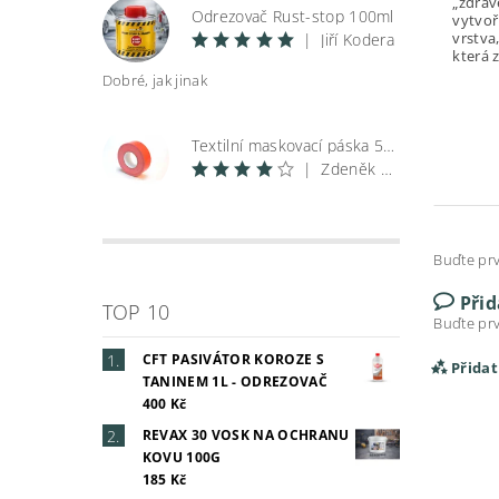
„zdrav
Odrezovač Rust-stop 100ml
vytvoř
vrstva,
|
Jiří Kodera
která 
Dobré, jak jinak
Textilní maskovací páska 50 m
|
Zdeněk Špunar
Buďte prv
Při
TOP 10
Buďte prv
CFT PASIVÁTOR KOROZE S
Přida
TANINEM 1L - ODREZOVAČ
400 Kč
REVAX 30 VOSK NA OCHRANU
KOVU 100G
185 Kč