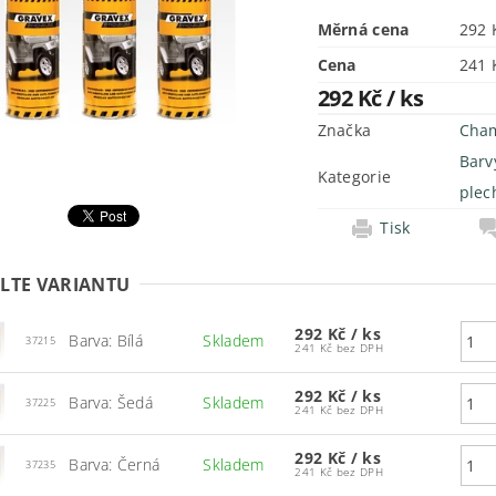
Měrná cena
292 
Cena
292 Kč
/ ks
Značka
Cha
Barvy
Kategorie
plec
Tisk
LTE VARIANTU
292 Kč
/ ks
Barva: Bílá
Skladem
37215
241 Kč bez DPH
292 Kč
/ ks
Barva: Šedá
Skladem
37225
241 Kč bez DPH
292 Kč
/ ks
Barva: Černá
Skladem
37235
241 Kč bez DPH