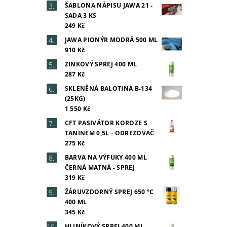
ŠABLONA NÁPISU JAWA 21 -
SADA 3 KS
249 Kč
JAWA PIONÝR MODRÁ 500 ML
910 Kč
ZINKOVÝ SPREJ 400 ML
Vlož
287 Kč
SKLENĚNÁ BALOTINA B-134
(25KG)
1 550 Kč
CFT PASIVÁTOR KOROZE S
TANINEM 0,5L - ODREZOVAČ
275 Kč
BARVA NA VÝFUKY 400 ML
ČERNÁ MATNÁ - SPREJ
319 Kč
ŽÁRUVZDORNÝ SPREJ 650 °C
400 ML
345 Kč
HLINÍKOVÝ SPREJ 400 ML