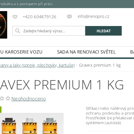
oduktu a s postupem při práci.
info@renopro.cz
+420 604879126
VU KAROSERIE VOZU
SADA NA RENOVACI SVĚTEL
B
SPREJE, PLECHOVKY, KARTUŠE)
MÍCHANÉ PRŮMYSLOVÉ A 
arvy a laky (spreje, plechovky, kartuše)
Gravex premium 1 kg
SPREJE
ODREZOVAČ
ŘEDIDLA, TUŽIDLA A TECHNIC
AVEX PREMIUM 1 KG
RIÁLY
ODMAŠŤOVAČE A KONZERVACE
TMELY A LA
LKYTON - BARVA NA REZ
DUPLI-COLOR PLATINUM SPREJ
Neohodnoceno
ÁLEČKY
LEPIDLA
MASKOVÁNÍ A BALENÍ
NÁŘAD
Stříkací nebo nátěrový pro
ochranu podvozku a pros
KONTAKTY
HODNOCENÍ OBCHODU
Prostředek lze přelakovat
systémem (autolak).