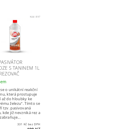
Kód:
897
PASIVÁTOR
ZE S TANINEM 1L
DREZOVAČ
dem
 se o unikátní reakční
inu, která prostupuje
í až do hloubky ke
vému železu“. Tímto se
ří tzv. pasivovaná
, kde již nevzniká rez a
zabraňuje...
331 Kč bez DPH