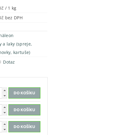
Kč / 1 kg
241 Kč bez DPH
mäleon
 a laky (spreje,
hovky, kartuše)
Dotaz