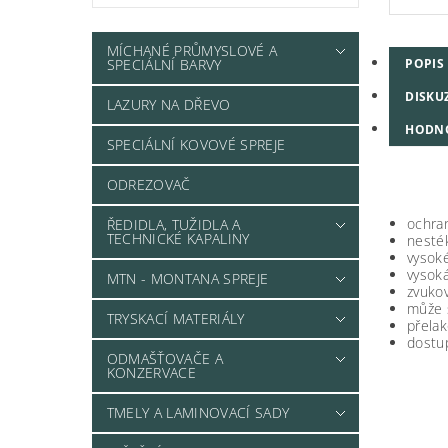
MÍCHANÉ PRŮMYSLOVÉ A
POPIS
SPECIÁLNÍ BARVY
DISKU
LAZURY NA DŘEVO
HODN
SPECIÁLNÍ KOVOVÉ SPREJE
ODREZOVAČ
ochran
ŘEDIDLA, TUŽIDLA A
TECHNICKÉ KAPALINY
nesték
vysoké
vysoká
MTN - MONTANA SPREJE
zvukov
může s
TRYSKACÍ MATERIÁLY
přelak
dostup
ODMAŠŤOVAČE A
KONZERVACE
TMELY A LAMINOVACÍ SADY