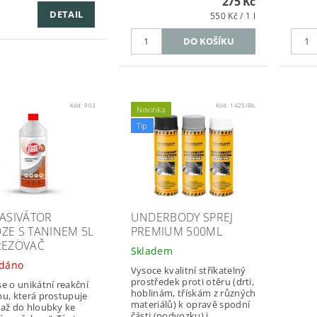
275 Kč
DETAIL
550 Kč / 1 l
Kód:
903
Kód:
1425/BIL
Novinka
Tip
PASIVÁTOR
UNDERBODY SPREJ
ZE S TANINEM 5L
PREMIUM 500ML
REZOVAČ
Skladem
dáno
Vysoce kvalitní stříkatelný
prostředek proti otěru (drti,
se o unikátní reakční
hoblinám, třískám z různých
nu, která prostupuje
materiálů) k opravě spodní
 až do hloubky ke
části (podvozku) i