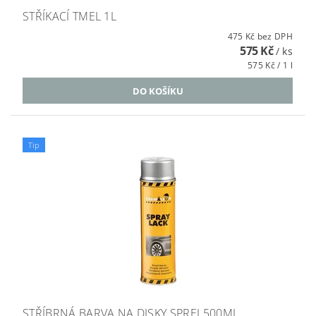
STŘÍKACÍ TMEL 1L
475 Kč bez DPH
575 Kč
/ ks
575 Kč / 1 l
Tip
STŘÍBRNÁ BARVA NA DISKY SPREJ 500ML