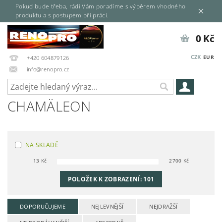
Pokud bude třeba, rádi Vám poradíme s výběrem vhodného
produktu a s postupem při práci.
0 Kč
CZK
EUR
+420 604879126
info@renopro.cz
CHAMÄLEON
NA SKLADĚ
13
Kč
2700
Kč
POLOŽEK K ZOBRAZENÍ:
101
DOPORUČUJEME
NEJLEVNĚJŠÍ
NEJDRAŽŠÍ