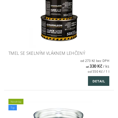
TMEL SE SKELNÝM VLÁKNEM LEHČENÝ
od 273 Kč bez DPH
330 Kč
/ ks
od
od 550 Kč / 1 l
DETAIL
Novinka
Tip