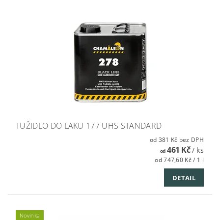
TUŽIDLO DO LAKU 177 UHS STANDARD
od 381 Kč bez DPH
461 Kč
/ ks
od
od 747,60 Kč / 1 l
DETAIL
Novinka