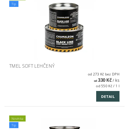
Tip
TMEL SOFT LEHČENÝ
od 273 Kč bez DPH
330 Kč
/ ks
od
od 550 Kč / 1 l
DETAIL
Novinka
Tip