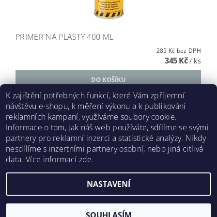
PRIMER NA PLASTY 400 ML
285 Kč bez DPH
345 Kč
/ ks
K zajištění potřebných funkcí, které Vám zpříjemní
návštěvu e-shopu, k měření výkonu a k publikování
DALŠÍ PRODUKTY
reklamních kampaní, využíváme soubory cookie.
Informace o tom, jak náš web používáte, sdílíme se svými
1
2
3
4
partnery pro reklamní inzerci a statistické analýzy. Nikdy
101
položek celkem
nesdílíme s inzertními partnery osobní, nebo jiná citlivá
data.
Více informací
zde
.
NASTAVENÍ
2026 ©
RENOPRO
, všechna práva vyhrazena
Vytvořil Shoptet
SOUHLASÍM