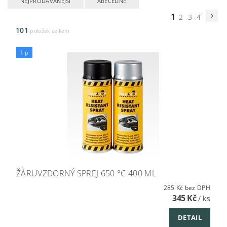
NEJPRODÁVANĚJŠÍ
ABECEDNĚ
1
2
3
4
101
položek celkem
Tip
ŽÁRUVZDORNÝ SPREJ 650 °C 400 ML
285 Kč bez DPH
345 Kč
/ ks
DETAIL