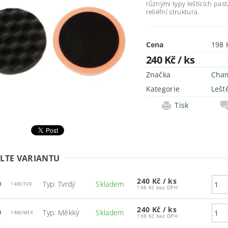
různými typy leštících past
reliéfní struktura.
Cena
240 Kč
/ ks
Značka
Cha
Kategorie
Lešt
Tisk
LTE VARIANTU
240 Kč
/ ks
Typ: Tvrdý
Skladem
1488/TVR
198 Kč bez DPH
240 Kč
/ ks
Typ: Měkký
Skladem
1488/MEK
198 Kč bez DPH