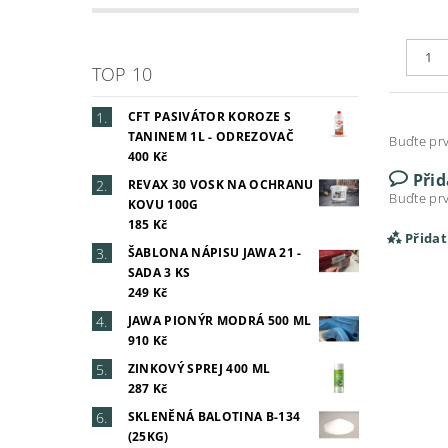
TOP 10
CFT PASIVÁTOR KOROZE S
TANINEM 1L - ODREZOVAČ
Buďte prv
400 Kč
Při
REVAX 30 VOSK NA OCHRANU
Buďte prv
KOVU 100G
185 Kč
Přida
ŠABLONA NÁPISU JAWA 21 -
SADA 3 KS
249 Kč
JAWA PIONÝR MODRÁ 500 ML
910 Kč
ZINKOVÝ SPREJ 400 ML
287 Kč
SKLENĚNÁ BALOTINA B-134
(25KG)