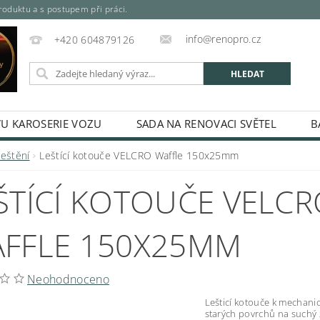
oduktu a s postupem při práci.
info@renopro.cz
+420 604879126
VU KAROSERIE VOZU
SADA NA RENOVACI SVĚTEL
B
SPREJE, PLECHOVKY, KARTUŠE)
MÍCHANÉ PRŮMYSLOVÉ A 
Leštění
Leštící kotouče VELCRO Waffle 150x25mm
SPREJE
ODREZOVAČ
ŘEDIDLA, TUŽIDLA A TECHNIC
ŠTÍCÍ KOTOUČE VELC
RIÁLY
ODMAŠŤOVAČE A KONZERVACE
TMELY A LA
LKYTON - BARVA NA REZ
DUPLI-COLOR PLATINUM SPREJ
FFLE 150X25MM
ÁLEČKY
LEPIDLA
MASKOVÁNÍ A BALENÍ
NÁŘAD
KONTAKTY
HODNOCENÍ OBCHODU
Neohodnoceno
Lešticí kotouče k mechani
starých povrchů na suchý