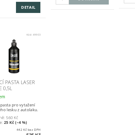
DETAIL
Kód:
49903
CÍ PASTA LASER
 0,5L
dem
í pasta pro vytažení
ho lesku z autolaku.
ně:
560 Kč
e
:
25 Kč (–4 %)
442 Kč bez DPH