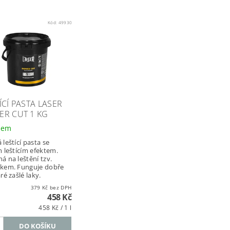
Kód:
49930
ÍCÍ PASTA LASER
ER CUT 1 KG
dem
leštící pasta se
m leštícím efektem.
á na leštění tzv.
kem. Funguje dobře
ré zašlé laky.
379 Kč bez DPH
458 Kč
458 Kč / 1 l