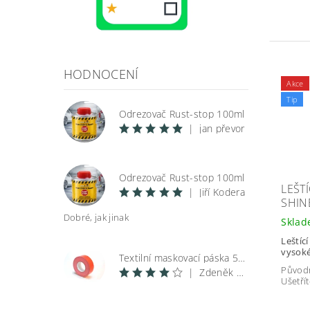
HODNOCENÍ
Akce
Tip
Odrezovač Rust-stop 100ml
|
jan převor
Odrezovač Rust-stop 100ml
LEŠTÍ
|
Jiří Kodera
SHINE
Dobré, jak jinak
Skla
Leštíc
vysoké
Textilní maskovací páska 50 m
Původ
|
Zdeněk Špunar
Ušetřít