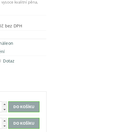
, vysoce kvalitní pěna,
198 Kč bez DPH
mäleon
ění
Dotaz