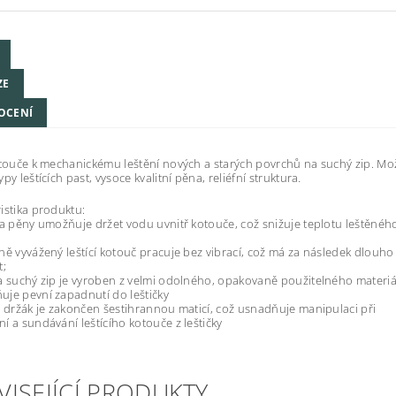
ZE
OCENÍ
otouče k mechanickému leštění nových a starých povrchů na suchý zip. M
py leštících past, vysoce kvalitní pěna, reliéfní struktura.
istika produktu:
ra pěny umožňuje držet vodu uvnitř kotouče, což snižuje teplotu leštěnéh
ně vyvážený leštící kotouč pracuje bez vibrací, což má za následek dlouho
t;
a suchý zip je vyroben z velmi odolného, opakovaně použitelného materiá
je pevní zapadnutí do leštičky
ý držák je zakončen šestihrannou maticí, což usnadňuje manipulaci při
í a sundávání leštícího kotouče z leštičky
VISEJÍCÍ PRODUKTY