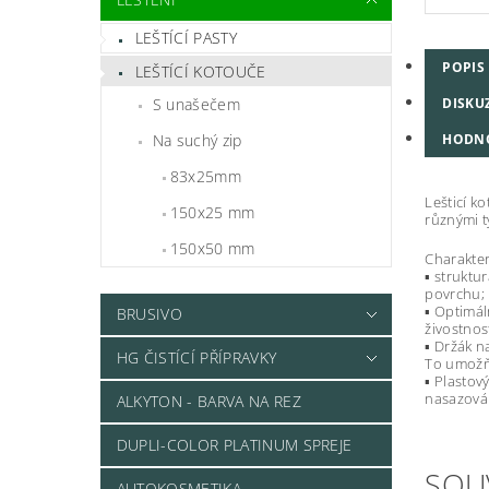
LEŠTÍCÍ PASTY
POPIS
LEŠTÍCÍ KOTOUČE
DISKU
S unašečem
HODN
Na suchý zip
83x25mm
Lešticí k
150x25 mm
různými ty
150x50 mm
Charakter
▪ struktu
povrchu;
▪ Optimál
BRUSIVO
živostnos
▪ Držák n
HG ČISTÍCÍ PŘÍPRAVKY
To umožňu
▪ Plastov
nasazován
ALKYTON - BARVA NA REZ
DUPLI-COLOR PLATINUM SPREJE
SOU
AUTOKOSMETIKA