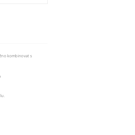
ožno kombinovat s
o
lu.