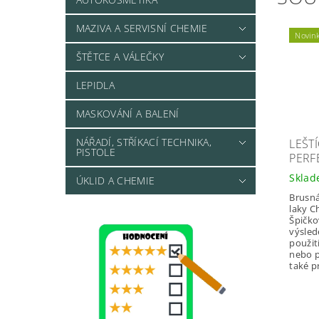
MAZIVA A SERVISNÍ CHEMIE
Novin
ŠTĚTCE A VÁLEČKY
LEPIDLA
MASKOVÁNÍ A BALENÍ
NÁŘADÍ, STŘÍKACÍ TECHNIKA,
LEŠTÍ
PISTOLE
PERF
Skla
ÚKLID A CHEMIE
Brusná
laky 
Špičko
výsled
použití
nebo p
také p