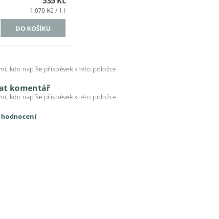
535 Kč
1 070 Kč / 1 l
ní, kdo napíše příspěvek k této položce.
dat komentář
ní, kdo napíše příspěvek k této položce.
t hodnocení