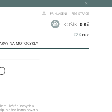
|
PŘIHLÁŠENÍ
REGISTRACE
KOŠÍK:
0 Kč
CZK
EUR
ARVY NA MOTOCYKLY
SPECIÁLNÍ BARVY
KÉ KAPALINY
RO
MINOVACÍ SADY
LEŠTĚNÍ
E
AUTOKOSMETIKA
Í, STŘÍKACÍ TECHNIKA, PISTOLE
ckému leštění nových a
 zip. Možno kombinovat s