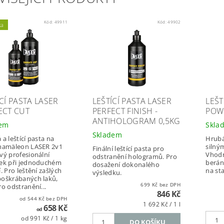
Kód:
49911
Kód:
49902
ka
CÍ PASTA LASER
LEŠTÍCÍ PASTA LASER
LEŠT
ECT CUT
PERFECT FINISH -
POW
ANTIHOLOGRAM 0,5KG
dem
Skla
Skladem
 a leštící pasta na
Hrubá 
Chamäleon LASER 2v1
silný
Finální leštící pasta pro
vý profesionální
Vhodn
odstranění hologramů. Pro
ek při jednoduchém
berán
dosažení dokonalého
. Pro leštění zašlých
na sta
výsledku.
oškrábaných laků,
699 Kč bez DPH
ro odstranění...
846 Kč
od 544 Kč bez DPH
1 692 Kč / 1 l
658 Kč
od
od 991 Kč / 1 kg