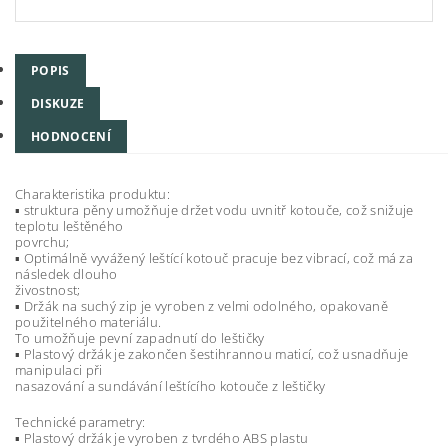
POPIS
DISKUZE
HODNOCENÍ
Charakteristika produktu:
▪ struktura pěny umožňuje držet vodu uvnitř kotouče, což snižuje
teplotu leštěného
povrchu;
▪ Optimálně vyvážený leštící kotouč pracuje bez vibrací, což má za
následek dlouho
živostnost;
▪ Držák na suchý zip je vyroben z velmi odolného, opakovaně
použitelného materiálu.
To umožňuje pevní zapadnutí do leštičky
▪ Plastový držák je zakončen šestihrannou maticí, což usnadňuje
manipulaci při
nasazování a sundávání leštícího kotouče z leštičky
Technické parametry:
▪ Plastový držák je vyroben z tvrdého ABS plastu