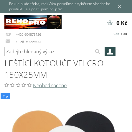
Pokud bude třeba, rádi Vám poradíme s výběrem vhodného
produktu a s postupem při práci.
0 Kč
CZK
EUR
+420 604879126
info@renopro.cz
LEŠTÍCÍ KOTOUČE VELCRO
150X25MM
Neohodnoceno
Tip