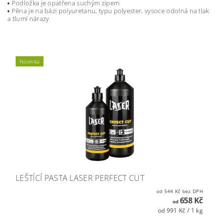
▪ Podložka je opatřena suchým zipem
▪ Pěna je na bázi polyuretanu, typu polyester, vysoce odolná na tlak
a tlumí nárazy
Novinka
LEŠTÍCÍ PASTA LASER PERFECT CUT
od 544 Kč bez DPH
658 Kč
od
od 991 Kč / 1 kg