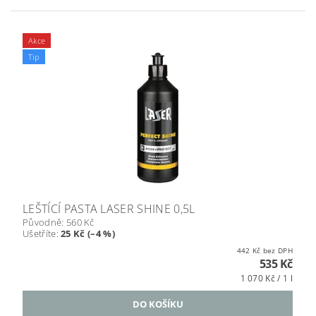
Akce
Tip
LEŠTÍCÍ PASTA LASER SHINE 0,5L
Původně:
560 Kč
Ušetříte
:
25 Kč (–4 %)
442 Kč bez DPH
535 Kč
1 070 Kč / 1 l