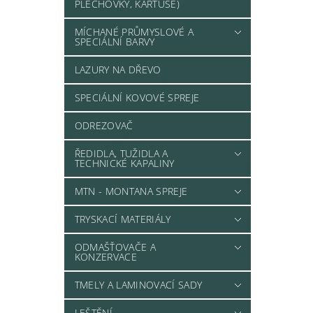
PLECHOVKY, KARTUŠE)
MÍCHANÉ PRŮMYSLOVÉ A
SPECIÁLNÍ BARVY
LAZURY NA DŘEVO
SPECIÁLNÍ KOVOVÉ SPREJE
ODREZOVAČ
ŘEDIDLA, TUŽIDLA A
TECHNICKÉ KAPALINY
MTN - MONTANA SPREJE
TRYSKACÍ MATERIÁLY
ODMAŠŤOVAČE A
KONZERVACE
TMELY A LAMINOVACÍ SADY
LEŠTĚNÍ