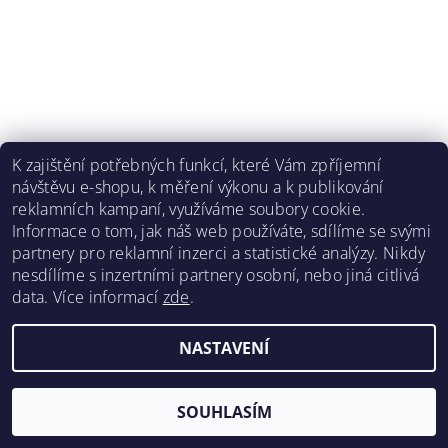
K zajištění potřebných funkcí, které Vám zpříjemní
návštěvu e-shopu, k měření výkonu a k publikování
reklamních kampaní, využíváme soubory cookie.
Informace o tom, jak náš web používáte, sdílíme se svými
partnery pro reklamní inzerci a statistické analýzy. Nikdy
nesdílíme s inzertními partnery osobní, nebo jiná citlivá
data.
Více informací
zde
.
2026 ©
RENOPRO
, všechna práva vyhrazena
Vytvořil Shoptet
NASTAVENÍ
SOUHLASÍM