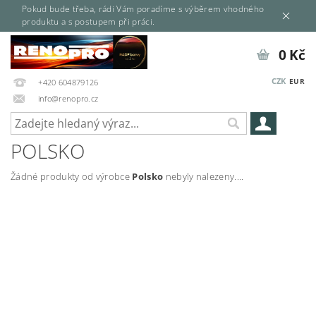
Pokud bude třeba, rádi Vám poradíme s výběrem vhodného
produktu a s postupem při práci.
0 Kč
CZK
EUR
+420 604879126
info@renopro.cz
POLSKO
Žádné produkty od výrobce
Polsko
nebyly nalezeny....