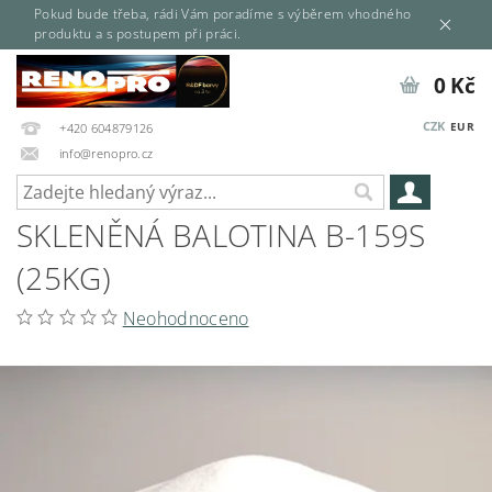
Pokud bude třeba, rádi Vám poradíme s výběrem vhodného
produktu a s postupem při práci.
0 Kč
CZK
EUR
+420 604879126
info@renopro.cz
SKLENĚNÁ BALOTINA B-159S
(25KG)
Neohodnoceno