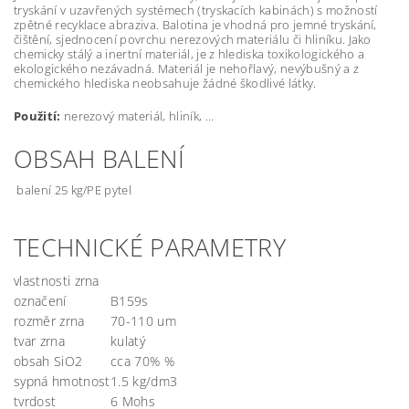
tryskání v uzavřených systémech (tryskacích kabinách) s možností
zpětné recyklace abraziva. Balotina je vhodná pro jemné tryskání,
čištění, sjednocení povrchu nerezových materiálu či hliníku. Jako
chemicky stálý a inertní materiál, je z hlediska toxikologického a
ekologického nezávadná. Materiál je nehořlavý, nevýbušný a z
chemického hlediska neobsahuje žádné škodlivé látky.
Použití:
nerezový materiál, hliník, ...
OBSAH BALENÍ
balení 25 kg/PE pytel
TECHNICKÉ PARAMETRY
vlastnosti zrna
označení
B159s
rozměr zrna
70-110 um
tvar zrna
kulatý
obsah SiO2
cca 70% %
sypná hmotnost
1.5 kg/dm3
tvrdost
6 Mohs