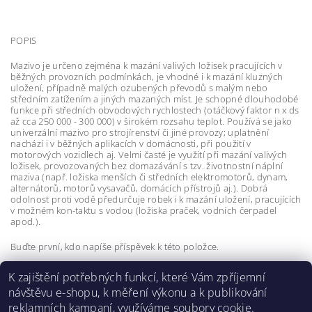
POPIS
Mazivo je určeno zejména k mazání valivých ložisek pracujících v
běžných provozních podmínkách, je vhodné i k mazání kluzných
uložení, případně malých ozubených převodů s malým nebo
středním zatížením a jiných mazaných míst. Je schopné dlouhodobé
funkce při středních obvodových rychlostech (otáčkový faktor n x ds
až cca 250 000 - 300 000) v širokém rozsahu teplot. Používá se jako
univerzální mazivo pro strojírenství či jiné provozy; uplatnění
nachází i v běžných aplikacích v domácnosti, při použití v
motorových vozidlech aj. Velmi časté je využití při mazání valivých
ložisek, provozovaných bez domazávání s tzv. životnostní náplní
maziva (např. ložiska menších či středních elektromotorů, dynam,
alternátorů, motorů vysavačů, domácích přístrojů aj.). Dobrá
odolnost proti vodě předurčuje robek i k mazání uložení, pracujících
v možném kon-taktu s vodou (ložiska praček, vodních čerpadel
apod.).
Buďte první, kdo napíše příspěvek k této položce.
Přidat komentář
K zajištění potřebných funkcí, které Vám zpříjemní
Buďte první, kdo napíše příspěvek k této položce.
návštěvu e-shopu, k měření výkonu a k publikování
reklamních kampaní, využíváme soubory cookie.