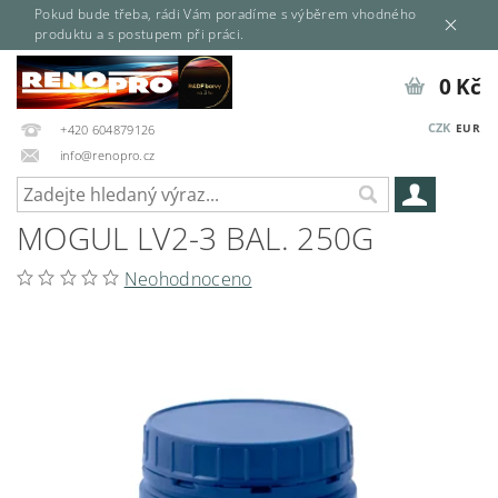
Pokud bude třeba, rádi Vám poradíme s výběrem vhodného
produktu a s postupem při práci.
0 Kč
CZK
EUR
+420 604879126
info@renopro.cz
MOGUL LV2-3 BAL. 250G
Neohodnoceno