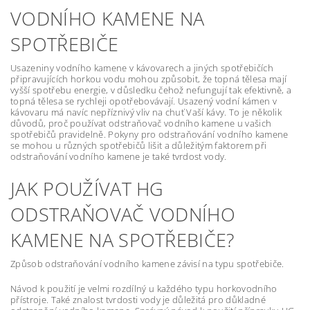
VODNÍHO KAMENE NA
SPOTŘEBIČE
Usazeniny vodního kamene v kávovarech a jiných spotřebičích
připravujících horkou vodu mohou způsobit, že topná tělesa mají
vyšší spotřebu energie, v důsledku čehož nefungují tak efektivně, a
topná tělesa se rychleji opotřebovávají. Usazený vodní kámen v
kávovaru má navíc nepříznivý vliv na chuť Vaší kávy. To je několik
důvodů, proč používat odstraňovač vodního kamene u vašich
spotřebičů pravidelně. Pokyny pro odstraňování vodního kamene
se mohou u různých spotřebičů lišit a důležitým faktorem při
odstraňování vodního kamene je také tvrdost vody.
JAK POUŽÍVAT HG
ODSTRAŇOVAČ VODNÍHO
KAMENE NA SPOTŘEBIČE?
Způsob odstraňování vodního kamene závisí na typu spotřebiče.
Návod k použití je velmi rozdílný u každého typu horkovodního
přístroje. Také znalost tvrdosti vody je důležitá pro důkladné