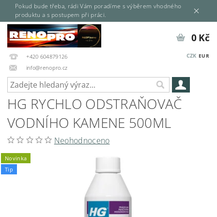
Pokud bude třeba, rádi Vám poradíme s výběrem vhodného
produktu a s postupem při práci.
0 Kč
CZK
EUR
+420 604879126
info@renopro.cz
HG RYCHLO ODSTRAŇOVAČ
VODNÍHO KAMENE 500ML
Neohodnoceno
Novinka
Tip