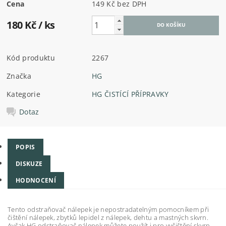
Cena
149 Kč bez DPH
180 Kč
/ ks
Kód produktu
2267
Značka
HG
Kategorie
HG ČISTÍCÍ PŘÍPRAVKY
Dotaz
POPIS
DISKUZE
HODNOCENÍ
Tento odstraňovač nálepek je nepostradatelným pomocníkem při
čištění nálepek, zbytků lepidel z nálepek, dehtu a mastných skvrn.
Avšak HG odstraňovač nálepek můžete použít i pro vyčištění skvrn