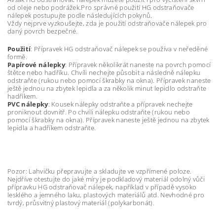
od oleje nebo podrážek.Pro správné použití HG odstraňovače
nálepek postupujte podle následujících pokynů.
Vždy nejprve vyzkoušejte, zda je použití odstraňovače nálepek pro
daný povrch bezpečné.
Použití
: Přípravek HG odstraňovač nálepek se používa v neředěné
formě.
Papírové nálepky
: Přípravek několikrát naneste na povrch pomocí
štětce nebo hadříku. Chvíli nechejte působit a následně nálepku
odstraňte (rukou nebo pomocí škrabky na okna). Přípravek naneste
ještě jednou na zbytek lepidla a za několik minut lepidlo odstraňte
hadříkem.
PVC nálepky
: Kousek nálepky odstraňte a přípravek nechejte
proniknout dovnitř. Po chvíli nálepku odstraňte (rukou nebo
pomocí škrabky na okna). Přípravek naneste ještě jednou na zbytek
lepidla a hadříkem odstraňte.
Pozor: Lahvičku přepravujte a skladujte ve vzpřímené poloze.
Nejdříve otestujte do jaké míry je podkladový materiál odolný vůči
přípravku HG odstraňovač nálepek, například v případě vysoko
lesklého a jemného laku, plastových materiálů atd. Nevhodné pro
tvrdý, průsvitný plastový materiál (polykarbonát).