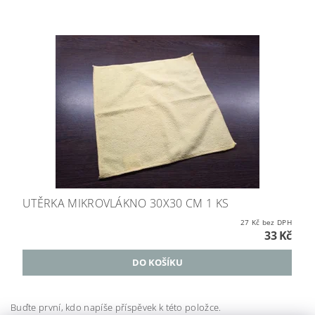
UTĚRKA MIKROVLÁKNO 30X30 CM 1 KS
27 Kč bez DPH
33 Kč
Buďte první, kdo napíše příspěvek k této položce.