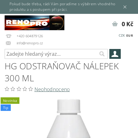
Pokud bude třeba, rádi Vám poradíme s výběrem vhodného
produktu a s postupem při práci.
0 Kč
CZK
EUR
+420 604879126
info@renopro.cz
HG ODSTRAŇOVAČ NÁLEPEK
300 ML
Neohodnoceno
Novinka
Tip