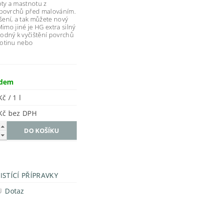
oty a mastnotu z
 povrchů před malováním.
ení, a tak můžete nový
imo jiné je HG extra silný
odný k vyčištění povrchů
kotinu nebo
adem
č / 1 l
157 Kč bez DPH
ISTÍCÍ PŘÍPRAVKY
Dotaz