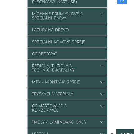
Tip
PLECHOVKY, KARTUŠE)
MÍCHANÉ PRŮMYSLOVÉ A
SPECIÁLNÍ BARVY
LAZURY NA DŘEVO
SPECIÁLNÍ KOVOVÉ SPREJE
ODREZOVAČ
ŘEDIDLA, TUŽIDLA A
TECHNICKÉ KAPALINY
MTN - MONTANA SPREJE
TRYSKACÍ MATERIÁLY
ODMAŠŤOVAČE A
KONZERVACE
TMELY A LAMINOVACÍ SADY
LEŠTĚNÍ