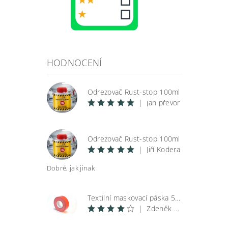
HODNOCENÍ
Vlož
Odrezovač Rust-stop 100ml
|
jan převor
Odrezovač Rust-stop 100ml
|
Jiří Kodera
Dobré, jak jinak
Textilní maskovací páska 50 m
|
Zdeněk Špunar