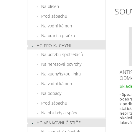
Na plíseň
SOU
Proti zápachu
Na vodní kámen
Na praní a pračku
HG PRO KUCHYNI
Na údržbu spotřebičů
Na nerezové povrchy
ANTI
Na kuchyňskou linku
ODMA
Na vodní kámen
Skla
Na odpady
- Spec
odebrá
Proti zápachu
z podk
static
Na obklady a spáry
nepřit
okolní
lakován
HG VENKOVNÍ ČISTIČE
Na zahradní nábytek