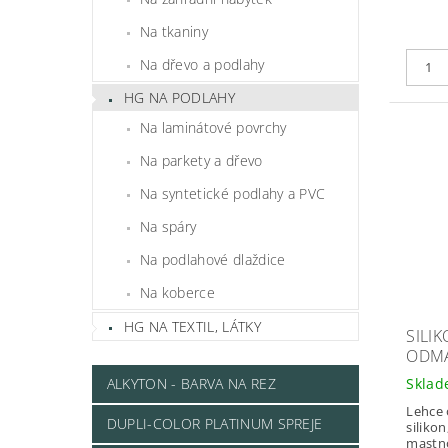
Na tkaniny
Na dřevo a podlahy
HG NA PODLAHY
Na laminátové povrchy
Na parkety a dřevo
Na syntetické podlahy a PVC
Na spáry
Na podlahové dlaždice
Na koberce
HG NA TEXTIL, LÁTKY
SILI
ODM
ALKYTON - BARVA NA REZ
Skla
Lehce 
DUPLI-COLOR PLATINUM SPREJE
silikon
mastn