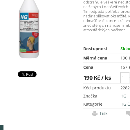
odstraňuje veškeré nečist
natřených i neošetřených
Tím odpadá potřeba brouš
nátěr aplikovat okamžitě. M
odmašťovač koncentrát vh
znečištěných nánosem ni
atmosférických nečistot.
Dostupnost
Skl
Měrná cena
190 K
Cena
190 Kč
/ ks
Kód produktu
2282
Značka
HG
Kategorie
HG Č
Tisk