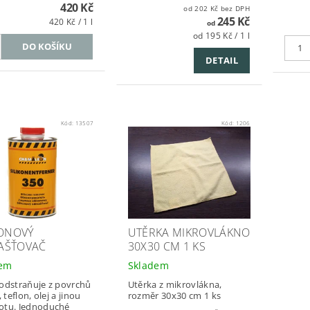
420 Kč
od 202 Kč bez DPH
245 Kč
420 Kč / 1 l
od
od 195 Kč / 1 l
DETAIL
Kód:
13507
Kód:
1206
KONOVÝ
UTĚRKA MIKROVLÁKNO
AŠŤOVAČ
30X30 CM 1 KS
dem
Skladem
odstraňuje z povrchů
Utěrka z mikrovlákna,
, teflon, olej a jinou
rozměr 30x30 cm 1 ks
otu. Jednoduché