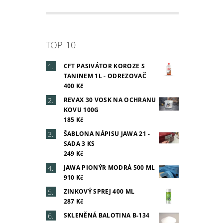
TOP 10
CFT PASIVÁTOR KOROZE S
TANINEM 1L - ODREZOVAČ
400 Kč
REVAX 30 VOSK NA OCHRANU
KOVU 100G
185 Kč
ŠABLONA NÁPISU JAWA 21 -
SADA 3 KS
249 Kč
JAWA PIONÝR MODRÁ 500 ML
910 Kč
ZINKOVÝ SPREJ 400 ML
287 Kč
SKLENĚNÁ BALOTINA B-134