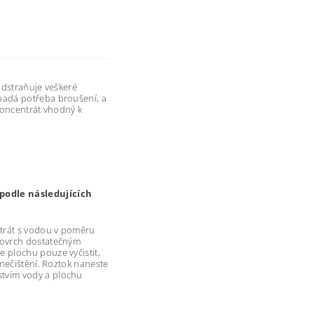
odstraňuje veškeré
padá potřeba broušení, a
koncentrát vhodný k
 podle následujících
ntrát s vodou v poměru
povrch dostatečným
 plochu pouze vyčistit,
znečištění. Roztok naneste
tvím vody a plochu