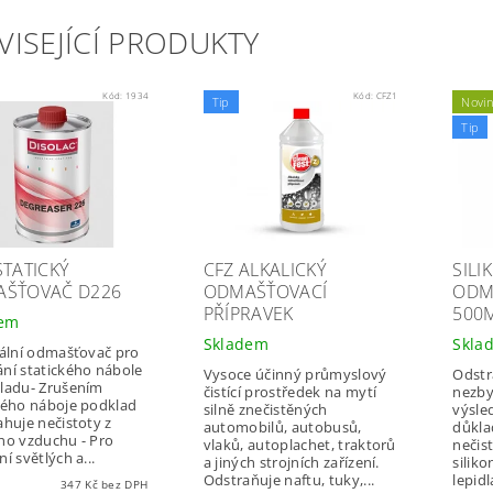
VISEJÍCÍ PRODUKTY
Kód:
1934
Kód:
CFZ1
Tip
Novi
Tip
STATICKÝ
CFZ ALKALICKÝ
SILI
ŠŤOVAČ D226
ODMAŠŤOVACÍ
ODM
PŘÍPRAVEK
500
dem
Skladem
Skla
iální odmašťovač pro
ní statického nábole
Vysoce účinný průmyslový
Odstr
ladu- Zrušením
čistící prostředek na mytí
nezby
kého náboje podklad
silně znečistěných
výsle
ahuje nečistoty z
automobilů, autobusů,
důkla
ho vzduchu - Pro
vlaků, autoplachet, traktorů
nečist
í světlých a...
a jiných strojních zařízení.
siliko
Odstraňuje naftu, tuky,...
lepidl
347 Kč bez DPH