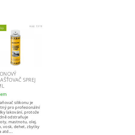
Kód:
1319
nka
KONOVÝ
AŠŤOVAČ SPREJ
ML
dem
aňovač silikonu je
tný pro profesionální
dky lakování, protože
dně odstraňuje
oty, mastnotu, olej,
n, vosk, dehet, zbytky
a atd....