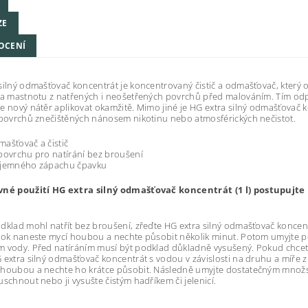
ZE
OCENÍ
silný odmašťovač koncentrát je koncentrovaný čistič a odmašťovač, který 
 a mastnotu z natřených i neošetřených povrchů před malováním. Tím od
e nový nátěr aplikovat okamžitě. Mimo jiné je HG extra silný odmašťovač 
 povrchů znečištěných nánosem nikotinu nebo atmosférických nečistot.
ašťovač a čistič
povrchu pro natírání bez broušení
íjemného zápachu čpavku
vné použití HG extra silný odmašťovač koncentrát (1 l) postupujte
dklad mohl natřít bez broušení, zřeďte HG extra silný odmašťovač konce
tok naneste mycí houbou a nechte působit několik minut. Potom umyjte 
 vody. Před natíráním musí být podklad důkladně vysušený. Pokud chcete
 extra silný odmašťovač koncentrát s vodou v závislosti na druhu a míře 
 houbou a nechte ho krátce působit. Následně umyjte dostatečným množs
uschnout nebo ji vysušte čistým hadříkem či jelenicí.