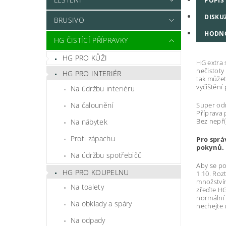
POPIS
DISKU
BRUSIVO
HODN
HG ČISTÍCÍ PŘÍPRAVKY
HG PRO KŮŽI
HG extra 
nečistoty
HG PRO INTERIÉR
tak můžet
vyčištění
Na údržbu interiéru
Super odm
Na čalounění
Příprava 
Bez nepř
Na nábytek
Proti zápachu
Pro sprá
pokynů.
Na údržbu spotřebičů
Aby se po
HG PRO KOUPELNU
1:10. Roz
množstvím
Na toalety
zřeďte HG
normální
Na obklady a spáry
nechejte 
Na odpady