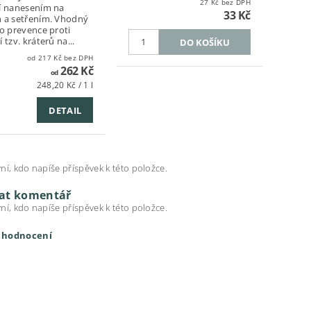
27 Kč bez DPH
í nanesením na
33 Kč
 a setřením. Vhodný
ko prevence proti
 tzv. kráterů na...
od 217 Kč bez DPH
262 Kč
od
248,20 Kč / 1 l
DETAIL
ní, kdo napíše příspěvek k této položce.
dat komentář
ní, kdo napíše příspěvek k této položce.
t hodnocení