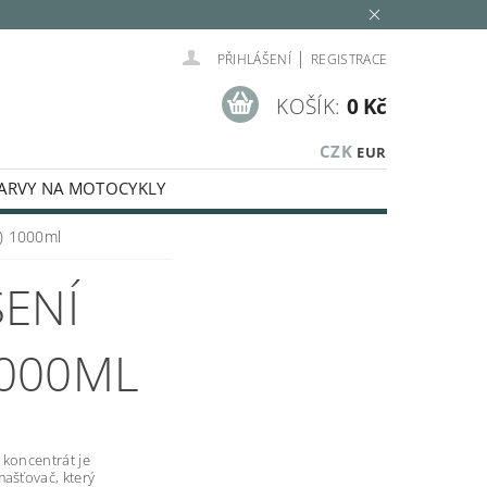
|
PŘIHLÁŠENÍ
REGISTRACE
KOŠÍK:
0 Kč
CZK
EUR
ARVY NA MOTOCYKLY
SPECIÁLNÍ BARVY
č) 1000ml
KÉ KAPALINY
ŠENÍ
MINOVACÍ SADY
LEŠTĚNÍ
E
AUTOKOSMETIKA
1000ML
Í, STŘÍKACÍ TECHNIKA, PISTOLE
 koncentrát je
mašťovač, který