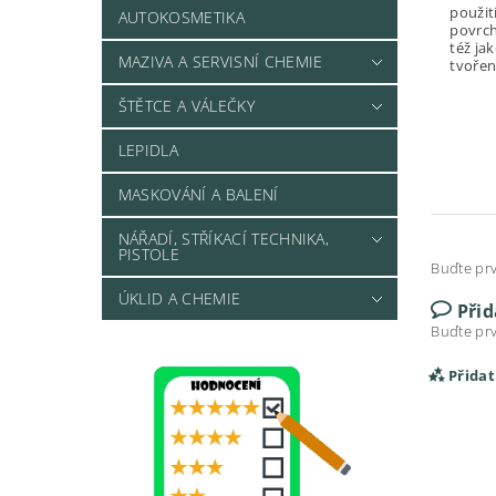
použit
AUTOKOSMETIKA
povrch
též ja
MAZIVA A SERVISNÍ CHEMIE
tvoření
ŠTĚTCE A VÁLEČKY
LEPIDLA
MASKOVÁNÍ A BALENÍ
NÁŘADÍ, STŘÍKACÍ TECHNIKA,
PISTOLE
Buďte prv
ÚKLID A CHEMIE
Při
Buďte prv
Přida