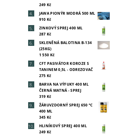
249 Kč
JAWA PIONÝR MODRÁ 500 ML
910 Kč
ZINKOVÝ SPREJ 400 ML
287 Kč
Vlož
SKLENĚNÁ BALOTINA B-134
(25KG)
1 550 Kč
CFT PASIVÁTOR KOROZE S
TANINEM 0,5L - ODREZOVAČ
275 Kč
BARVA NA VÝFUKY 400 ML
ČERNÁ MATNÁ - SPREJ
319 Kč
ŽÁRUVZDORNÝ SPREJ 650 °C
400 ML
345 Kč
HLINÍKOVÝ SPREJ 400 ML
249 Kč