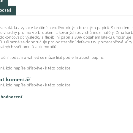
ZE
OCENÍ
se skládá z vysoce kvalitních voděodolných brusných papírů. S ohledem
 je vhodný pro mokré broušení lakovaných povrchů mezi nátěry. Zrna karb
í dokončovacíc výsledky a flexibilní papír s 30% obsahem latexu umožňuje
. Důrazně se doporučuje pro odstranění defektu tzv. pomerančové kůry. I
atných světlometů automobilů.
trační...odstín a vzhled se může lišit podle hrubosti papíru.
ní, kdo napíše příspěvek k této položce.
dat komentář
ní, kdo napíše příspěvek k této položce.
t hodnocení