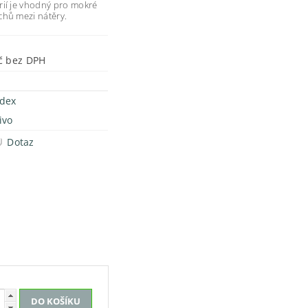
ií je vhodný pro mokré
chů mezi nátěry.
15 Kč bez DPH
dex
ivo
Dotaz