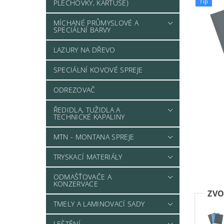
Tip
PLECHOVKY, KARTUŠE)
MÍCHANÉ PRŮMYSLOVÉ A
SPECIÁLNÍ BARVY
LAZURY NA DŘEVO
SPECIÁLNÍ KOVOVÉ SPREJE
ODREZOVAČ
ŘEDIDLA, TUŽIDLA A
TECHNICKÉ KAPALINY
MTN - MONTANA SPREJE
TRYSKACÍ MATERIÁLY
ODMAŠŤOVAČE A
KONZERVACE
ZVO
TMELY A LAMINOVACÍ SADY
LEŠTĚNÍ