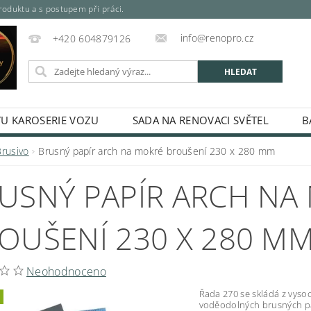
oduktu a s postupem při práci.
info@renopro.cz
+420 604879126
VU KAROSERIE VOZU
SADA NA RENOVACI SVĚTEL
B
SPREJE, PLECHOVKY, KARTUŠE)
MÍCHANÉ PRŮMYSLOVÉ A 
Brusivo
Brusný papír arch na mokré broušení 230 x 280 mm
SPREJE
ODREZOVAČ
ŘEDIDLA, TUŽIDLA A TECHNIC
USNÝ PAPÍR ARCH NA
RIÁLY
ODMAŠŤOVAČE A KONZERVACE
TMELY A LA
LKYTON - BARVA NA REZ
DUPLI-COLOR PLATINUM SPREJ
OUŠENÍ 230 X 280 M
ÁLEČKY
LEPIDLA
MASKOVÁNÍ A BALENÍ
NÁŘAD
KONTAKTY
HODNOCENÍ OBCHODU
Neohodnoceno
Řada 270 se skládá z vysoc
voděodolných brusných p