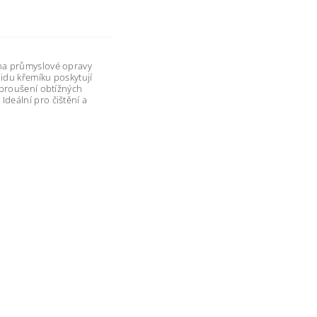
 na průmyslové opravy
idu křemíku poskytují
 broušení obtížných
deální pro čištění a