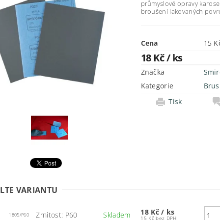
průmyslové opravy karoser
broušení lakovaných povr
Cena
18 Kč
/ ks
Značka
Smir
Kategorie
Brus
Tisk
LTE VARIANTU
18 Kč
/ ks
Zrnitost: P60
Skladem
1805/P60
15 Kč bez DPH