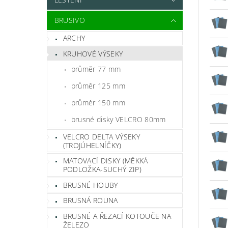
BRUSIVO
ARCHY
KRUHOVÉ VÝSEKY
průměr 77 mm
průměr 125 mm
průměr 150 mm
brusné disky VELCRO 80mm
VELCRO DELTA VÝSEKY
(TROJÚHELNÍČKY)
MATOVACÍ DISKY (MĚKKÁ
PODLOŽKA-SUCHÝ ZIP)
BRUSNÉ HOUBY
BRUSNÁ ROUNA
BRUSNÉ A ŘEZACÍ KOTOUČE NA
ŽELEZO