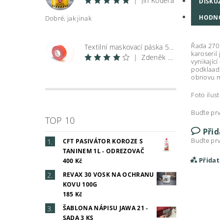
|
Jiří Kodera
DISKU
HODN
Dobré, jak jinak
Řada 270 
Textilní maskovací páska 50 m
karoserií
|
Zdeněk Špunar
vynikajíc
podklaadů
obnovu m
Foto ilus
Buďte prv
TOP 10
Při
Buďte prv
CFT PASIVÁTOR KOROZE S
TANINEM 1L - ODREZOVAČ
Přida
400 Kč
REVAX 30 VOSK NA OCHRANU
KOVU 100G
185 Kč
ŠABLONA NÁPISU JAWA 21 -
SADA 3 KS